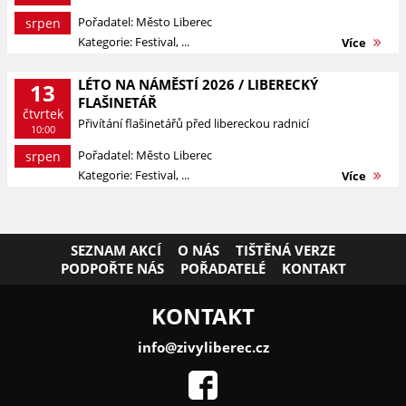
Pořadatel: Město Liberec
srpen
Kategorie: Festival, ...
Více
LÉTO NA NÁMĚSTÍ 2026 / LIBERECKÝ
13
FLAŠINETÁŘ
čtvrtek
Přivítání flašinetářů před libereckou radnicí
10:00
Pořadatel: Město Liberec
srpen
Kategorie: Festival, ...
Více
SEZNAM AKCÍ
O NÁS
TIŠTĚNÁ VERZE
PODPOŘTE NÁS
POŘADATELÉ
KONTAKT
KONTAKT
info@zivyliberec.cz