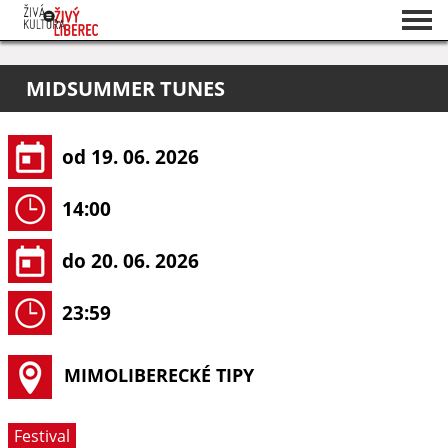
Seznam akcí
MIDSUMMER TUNES
O projektu
Pořadatelé
od 19. 06. 2026
14:00
do 20. 06. 2026
23:59
MIMOLIBERECKÉ TIPY
Festival