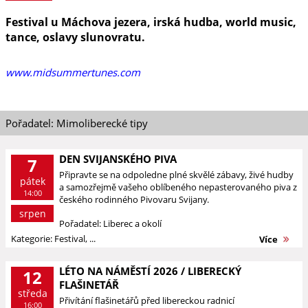
Festival u Máchova jezera, irská hudba, world music,
tance, oslavy slunovratu.
www.midsummertunes.com
Pořadatel: Mimoliberecké tipy
DEN SVIJANSKÉHO PIVA
7
Připravte se na odpoledne plné skvělé zábavy, živé hudby
pátek
a samozřejmě vašeho oblíbeného nepasterovaného piva z
14:00
českého rodinného Pivovaru Svijany.
srpen
Pořadatel: Liberec a okolí
Kategorie: Festival, ...
Více
LÉTO NA NÁMĚSTÍ 2026 / LIBERECKÝ
12
FLAŠINETÁŘ
středa
Přivítání flašinetářů před libereckou radnicí
16:00