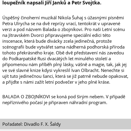
loupežník napsali Jiří Janků a Petr Svojtka.
Úspěšný činoherní muzikál Nikola Šuhaj s úžasnými písněmi
Petra Ulrycha se na dvě reprízy vrací, tentokrát v upravené
verzi a pod názvem Balada o zbojníkovi. Pro naši Letní scénu
na Jítravském Dvorci připravujeme speciální edici této
inscenace, která bude divácky zcela jedinečná, protože
scénografii bude vytvářet sama nádherná podhorská příroda
tohoto překrásného kraje. Obě dvě představení nás zavedou
do Podkarpatské Rusi dvacátých let minulého století a
připomenou nám příběh plný lásky, vášně a magie, tak, jak jej
ve své slavné knize kdysi vykreslil Ivan Olbracht. Nenechte si
ujít tuto jedinečnou šanci, která se již patrně nebude opakovat,
a přijďte s námi zažít letní podvečer v jeho plné kráse.
BALADA O ZBOJNÍKOVI se koná pod širým nebem. V případě
nepříznivého počasí je připraven náhradní program.
Pořadatel: Divadlo F. X. Šaldy