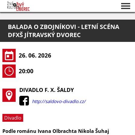
Seznam akcí
BALADA O ZBOJNÍKOVI - LETNÍ SCÉNA
O projektu
DFXŠ JÍTRAVSKÝ DVOREC
Pořadatelé
26. 06. 2026
20:00
DIVADLO F. X. ŠALDY
http://saldovo-divadlo.cz/
Divadlo
Podle románu Ivana Olbrachta Nikola Šuhaj