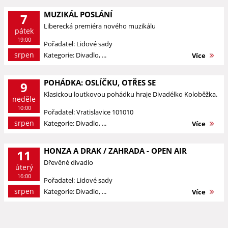
MUZIKÁL POSLÁNÍ
7
Liberecká premiéra nového muzikálu
pátek
19:00
Pořadatel: Lidové sady
srpen
Kategorie: Divadlo, ...
Více
POHÁDKA: OSLÍČKU, OTŘES SE
9
Klasickou loutkovou pohádku hraje Divadélko Koloběžka.
neděle
10:00
Pořadatel: Vratislavice 101010
srpen
Kategorie: Divadlo, ...
Více
HONZA A DRAK / ZAHRADA - OPEN AIR
11
Dřevěné divadlo
úterý
16:00
Pořadatel: Lidové sady
srpen
Kategorie: Divadlo, ...
Více