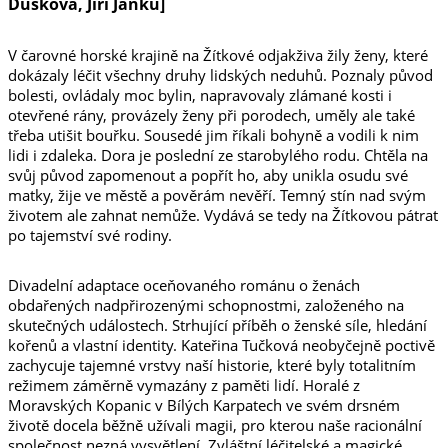
Dušková, Jiří Janků]
V čarovné horské krajině na Žítkové odjakživa žily ženy, které
dokázaly léčit všechny druhy lidských neduhů. Poznaly původ
bolesti, ovládaly moc bylin, napravovaly zlámané kosti i
otevřené rány, provázely ženy při porodech, uměly ale také
třeba utišit bouřku. Sousedé jim říkali bohyně a vodili k nim
lidi i zdaleka. Dora je poslední ze starobylého rodu. Chtěla na
svůj původ zapomenout a popřít ho, aby unikla osudu své
matky, žije ve městě a pověrám nevěří. Temný stín nad svým
životem ale zahnat nemůže. Vydává se tedy na Žítkovou pátrat
po tajemství své rodiny.
Divadelní adaptace oceňovaného románu o ženách
obdařených nadpřirozenými schopnostmi, založeného na
skutečných událostech. Strhující příběh o ženské síle, hledání
kořenů a vlastní identity. Kateřina Tučková neobyčejně poctivě
zachycuje tajemné vrstvy naší historie, které byly totalitním
režimem záměrně vymazány z paměti lidí. Horalé z
Moravských Kopanic v Bílých Karpatech ve svém drsném
životě docela běžně užívali magii, pro kterou naše racionální
společnost nezná vysvětlení. Zvláštní léčitelské a magické