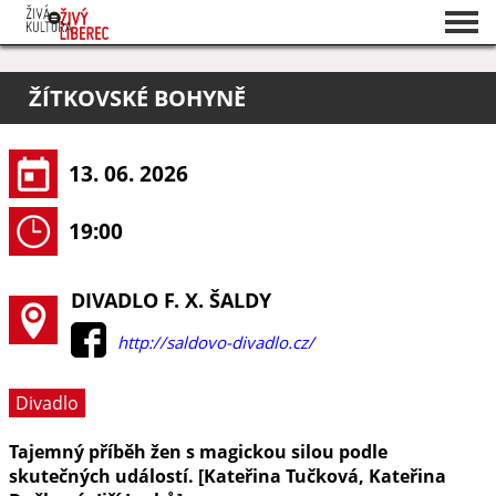
Seznam akcí
ŽÍTKOVSKÉ BOHYNĚ
O projektu
Pořadatelé
13. 06. 2026
19:00
DIVADLO F. X. ŠALDY
http://saldovo-divadlo.cz/
Divadlo
Tajemný příběh žen s magickou silou podle
skutečných událostí. [Kateřina Tučková, Kateřina