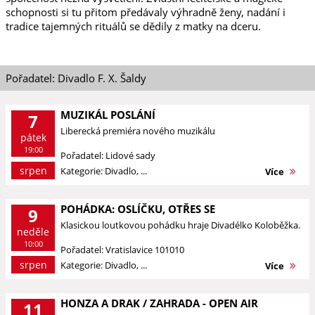
schopnosti si tu přitom předávaly výhradně ženy, nadání i
tradice tajemných rituálů se dědily z matky na dceru.
Pořadatel: Divadlo F. X. Šaldy
MUZIKÁL POSLÁNÍ
7
Liberecká premiéra nového muzikálu
pátek
19:00
Pořadatel: Lidové sady
srpen
Kategorie: Divadlo, ...
Více
POHÁDKA: OSLÍČKU, OTŘES SE
9
Klasickou loutkovou pohádku hraje Divadélko Koloběžka.
neděle
10:00
Pořadatel: Vratislavice 101010
srpen
Kategorie: Divadlo, ...
Více
HONZA A DRAK / ZAHRADA - OPEN AIR
11