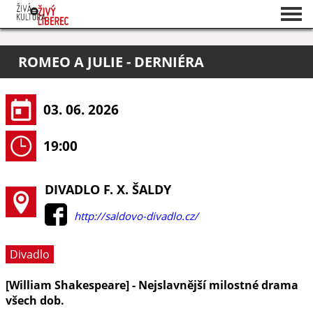
Seznam akcí
ROMEO A JULIE - DERNIÉRA
O projektu
Pořadatelé
03. 06. 2026
19:00
DIVADLO F. X. ŠALDY
http://saldovo-divadlo.cz/
Divadlo
[William Shakespeare] - Nejslavnější milostné drama
všech dob.