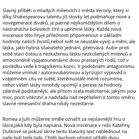
Slavný příběh o mladých milencích z města Verony, který si
díky Shakespearovu talentu již stovky let podmaňuje nové a
novégenerace diváků, je patrně nejikoničtějším dílem o
nástrahácha bolestech čiré a upřímné lásky. Každá nová
inscenace této hryje příležitostí připomenout si základní
hodnoty našich životů,neboť svět se neustále vyvíjí a mění, ale
láska, jako hybná sílanašeho jednání, přetrvává. Autor proti
sobě staví čistou a nezkaženou lásku nezkušených milenců a
emocionálně vypjatounenávist dvou prastarých rodů, což v
posledku vede k tragickému konci. V podobném antagonismu
můžeme vnímat i autorovubásnivou a lyrizující výpověď o
vzájemném citu ve světě, kterémustále méně rozumíme,
neboť vášeň lásky mnohdy opomíjí a perese za hodnoty
zdánlivě podstatnější, ale přitom zcela malicherné, jakými jsou
moc, pocit vítězství a nadvláda nad nepřítelem.V tomto směru
slavné renesanční drama nikdy nezestárne.
Romea a Julii můžeme směle označit za nejslavnější hru o
lásce,jaká kdy byla napsána. Nová inscenace v režii Kateřiny
Duškové se pokusí skrze tento klasický text nahlédnout na
naše bytí teďa tady. Chtěli bychom přinést příběh dvou