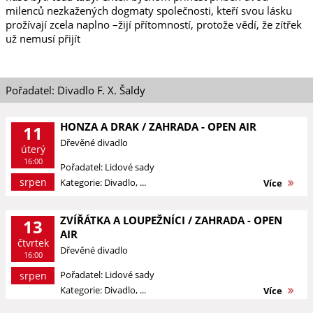
milenců nezkažených dogmaty společnosti, kteří svou lásku
prožívají zcela naplno –žijí přítomností, protože vědí, že zítřek
už nemusí přijít
Pořadatel: Divadlo F. X. Šaldy
HONZA A DRAK / ZAHRADA - OPEN AIR
11
Dřevěné divadlo
úterý
16:00
Pořadatel: Lidové sady
srpen
Kategorie: Divadlo, ...
Více
ZVÍŘÁTKA A LOUPEŽNÍCI / ZAHRADA - OPEN
13
AIR
čtvrtek
Dřevěné divadlo
16:00
Pořadatel: Lidové sady
srpen
Kategorie: Divadlo, ...
Více