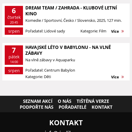
DREAM TEAM / ZAHRADA - KLUBOVÉ LETNÍ
6
KINO
čtvrtek
Komedie / Sportovní, Česko / Slovensko, 2025, 127 min.
20:45
srpen
Pořadatel: Lidové sady
Kategorie: Film
Více
HAVAJSKÉ LÉTO V BABYLONU - NA VLNĚ
7
ZÁBAVY
pátek
Na vlně zábavy v Aquaparku
14:00
Pořadatel: Centrum Babylon
srpen
Kategorie: Děti
Více
SEZNAM AKCÍ
O NÁS
TIŠTĚNÁ VERZE
PODPOŘTE NÁS
POŘADATELÉ
KONTAKT
KONTAKT