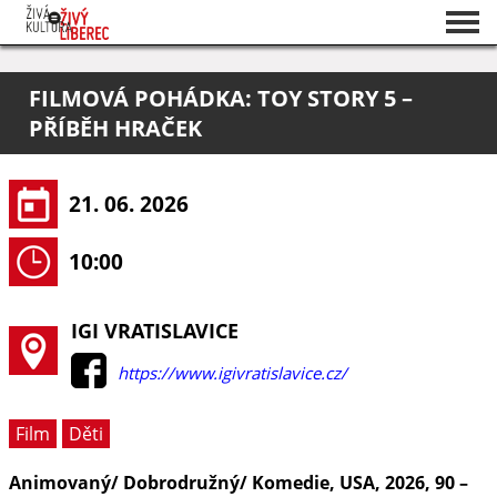
Seznam akcí
FILMOVÁ POHÁDKA: TOY STORY 5 –
O projektu
PŘÍBĚH HRAČEK
Pořadatelé
21. 06. 2026
10:00
IGI VRATISLAVICE
https://www.igivratislavice.cz/
Film
Děti
Animovaný/ Dobrodružný/ Komedie, USA, 2026, 90 –