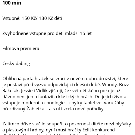
100 min
Vstupné: 150 Kč/ 130 Kč děti
Zvýhodněné vstupné pro děti mladší 15 let
Filmová premiéra
Český dabing
Oblíbená parta hraček se vrací v novém dobrodružství, které
je postaví před výzvu odpovídající dnešní době. Woody, Buzz
Rakeťák, Jessie i Vidlík zjišťují, že svět dětského pokoje už
dávno není jen o fantazii a klasických hrách. Do jejich života
vstupuje moderní technologie – chytrý tablet ve tvaru žáby
přezdívaný Žabletka – a s ní i zcela nové pořádky.
Zatímco dříve stačilo soupeřit o pozornost dítěte mezi plyšáky
a plastovými hrdiny, nyní musí hračky čelit konkurenci