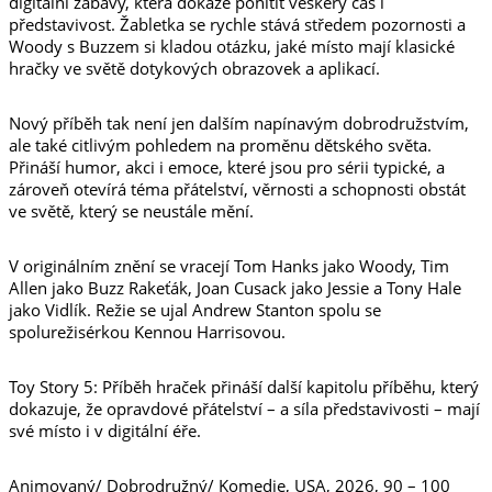
digitální zábavy, která dokáže pohltit veškerý čas i
představivost. Žabletka se rychle stává středem pozornosti a
Woody s Buzzem si kladou otázku, jaké místo mají klasické
hračky ve světě dotykových obrazovek a aplikací.
Nový příběh tak není jen dalším napínavým dobrodružstvím,
ale také citlivým pohledem na proměnu dětského světa.
Přináší humor, akci i emoce, které jsou pro sérii typické, a
zároveň otevírá téma přátelství, věrnosti a schopnosti obstát
ve světě, který se neustále mění.
V originálním znění se vracejí Tom Hanks jako Woody, Tim
Allen jako Buzz Rakeťák, Joan Cusack jako Jessie a Tony Hale
jako Vidlík. Režie se ujal Andrew Stanton spolu se
spolurežisérkou Kennou Harrisovou.
Toy Story 5: Příběh hraček přináší další kapitolu příběhu, který
dokazuje, že opravdové přátelství – a síla představivosti – mají
své místo i v digitální éře.
Animovaný/ Dobrodružný/ Komedie, USA, 2026, 90 – 100