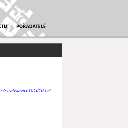
KTU
POŘADATELÉ
p://vratislavice101010.cz/