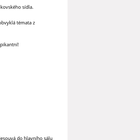
nkovského sídla.
 obvyklá témata z
 pikantní!
řesouvá do hlavního sálu