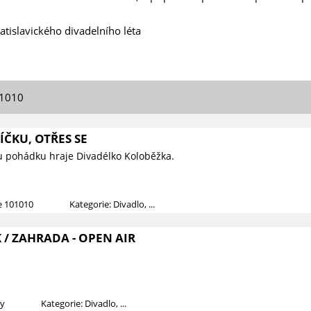
atislavického divadelního léta
01010
ČKU, OTŘES SE
u pohádku hraje Divadélko Koloběžka.
ce 101010
Kategorie: Divadlo, ...
/ ZAHRADA - OPEN AIR
dy
Kategorie: Divadlo, ...