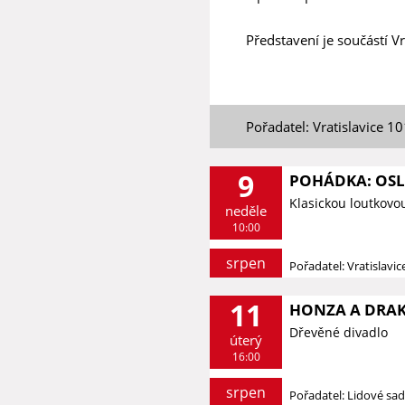
Představení je součástí Vr
Pořadatel: Vratislavice 1
9
POHÁDKA: OSLÍ
Klasickou loutkovo
neděle
10:00
srpen
Pořadatel: Vratislavi
11
HONZA A DRAK 
Dřevěné divadlo
úterý
16:00
srpen
Pořadatel: Lidové sa