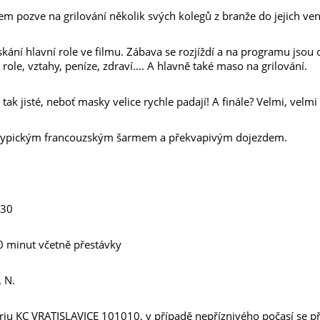
m pozve na grilování několik svých kolegů z branže do jejich ve
ískání hlavní role ve filmu. Zábava se rozjíždí a na programu jsou
 role, vztahy, peníze, zdraví…. A hlavně také maso na grilování.
 tak jisté, neboť masky velice rychle padají! A finále? Velmi, velmi
s typickým francouzským šarmem a překvapivým dojezdem.
:30
0 minut včetně přestávky
 N.
triu KC VRATISLAVICE 101010, v případě nepříznivého počasí se p