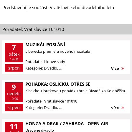
Představení je součástí Vratislavického divadelního léta
Pořadatel: Vratislavice 101010
MUZIKÁL POSLÁNÍ
7
Liberecká premiéra nového muzikálu
pátek
19:00
Pořadatel: Lidové sady
srpen
Kategorie: Divadlo, ...
Více
POHÁDKA: OSLÍČKU, OTŘES SE
9
Klasickou loutkovou pohádku hraje Divadélko Koloběžka.
neděle
10:00
Pořadatel: Vratislavice 101010
srpen
Kategorie: Divadlo, ...
Více
HONZA A DRAK / ZAHRADA - OPEN AIR
11
Dřevěné divadlo