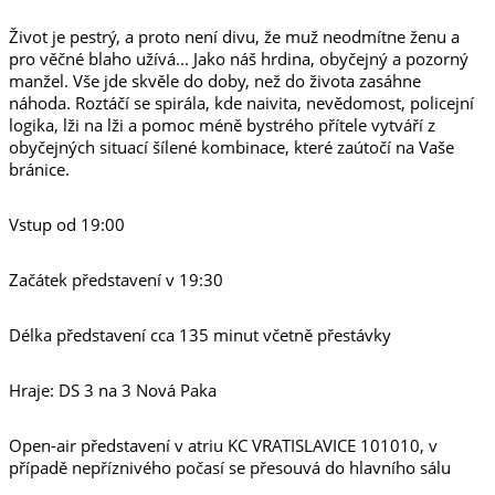
Život je pestrý, a proto není divu, že muž neodmítne ženu a
pro věčné blaho užívá... Jako náš hrdina, obyčejný a pozorný
manžel. Vše jde skvěle do doby, než do života zasáhne
náhoda. Roztáčí se spirála, kde naivita, nevědomost, policejní
logika, lži na lži a pomoc méně bystrého přítele vytváří z
obyčejných situací šílené kombinace, které zaútočí na Vaše
bránice.
Vstup od 19:00
Začátek představení v 19:30
Délka představení cca 135 minut včetně přestávky
Hraje: DS 3 na 3 Nová Paka
Open-air představení v atriu KC VRATISLAVICE 101010, v
případě nepříznivého počasí se přesouvá do hlavního sálu