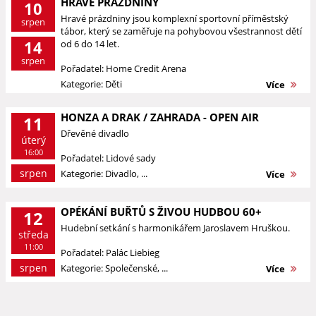
HRAVÉ PRÁZDNINY
10
Hravé prázdniny jsou komplexní sportovní příměstský
srpen
tábor, který se zaměřuje na pohybovou všestrannost dětí
14
od 6 do 14 let.
srpen
Pořadatel: Home Credit Arena
Kategorie: Děti
Více
HONZA A DRAK / ZAHRADA - OPEN AIR
11
Dřevěné divadlo
úterý
16:00
Pořadatel: Lidové sady
srpen
Kategorie: Divadlo, ...
Více
OPÉKÁNÍ BUŘTŮ S ŽIVOU HUDBOU 60+
12
Hudební setkání s harmonikářem Jaroslavem Hruškou.
středa
11:00
Pořadatel: Palác Liebieg
srpen
Kategorie: Společenské, ...
Více