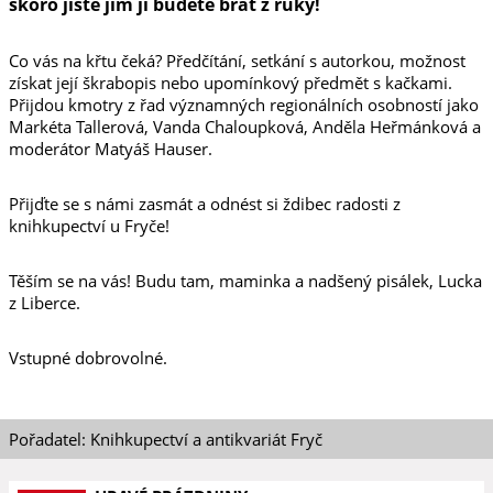
skoro jistě jim jí budete brát z ruky!
Co vás na křtu čeká? Předčítání, setkání s autorkou, možnost
získat její škrabopis nebo upomínkový předmět s kačkami.
Přijdou kmotry z řad významných regionálních osobností jako
Markéta Tallerová, Vanda Chaloupková, Anděla Heřmánková a
moderátor Matyáš Hauser.
Přijďte se s námi zasmát a odnést si ždibec radosti z
knihkupectví u Fryče!
Těším se na vás! Budu tam, maminka a nadšený pisálek, Lucka
z Liberce.
Vstupné dobrovolné.
Pořadatel: Knihkupectví a antikvariát Fryč