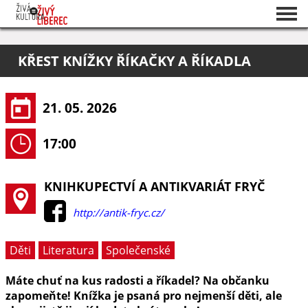
Seznam akcí
KŘEST KNÍŽKY ŘÍKAČKY A ŘÍKADLA
O projektu
Pořadatelé
21. 05. 2026
17:00
KNIHKUPECTVÍ A ANTIKVARIÁT FRYČ
http://antik-fryc.cz/
Děti
Literatura
Společenské
Máte chuť na kus radosti a říkadel? Na občanku
zapomeňte! Knížka je psaná pro nejmenší děti, ale