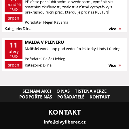
Přijďe se pochlubit svými dovednostmi, vyměnit si s
pondělí
ostatními zkušenosti, znalosti a různé vychytávky s
17:00
překrásnou ruční prací, kterou je pro nás PLETENÍ.
srpen
Pořadatel: Nejen Kavárna
Kategorie: Dílna
Více
MALBA V PLENÉRU
11
Malířský workshop pod vedením lektorky Lindy Lühring.
úterý
17:00
Pořadatel: Palác Liebieg
srpen
Kategorie: Dílna
Více
SEZNAM AKCÍ
O NÁS
TIŠTĚNÁ VERZE
PODPOŘTE NÁS
POŘADATELÉ
KONTAKT
KONTAKT
info@zivyliberec.cz