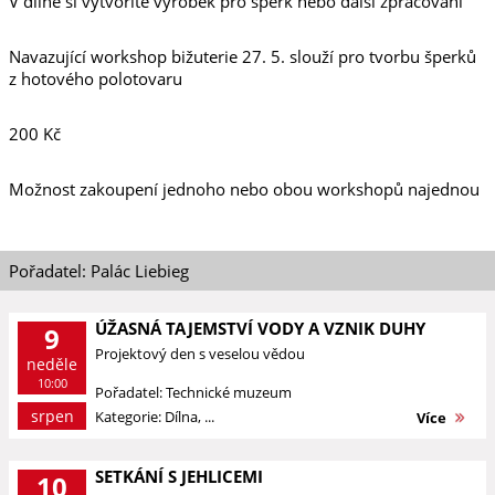
V dílně si vytvoříte výrobek pro šperk nebo další zpracování
Navazující workshop bižuterie 27. 5. slouží pro tvorbu šperků
z hotového polotovaru
200 Kč
Možnost zakoupení jednoho nebo obou workshopů najednou
Pořadatel: Palác Liebieg
ÚŽASNÁ TAJEMSTVÍ VODY A VZNIK DUHY
9
Projektový den s veselou vědou
neděle
10:00
Pořadatel: Technické muzeum
srpen
Kategorie: Dílna, ...
Více
SETKÁNÍ S JEHLICEMI
10