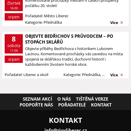
Komentované procházky městem v časech prosperity
čtvrtek
počátku 20. století
16:00
Pořadatel: Město Liberec
srpen
Kategorie: Přednáška
Více
OBJEVTE BEDŘICHOV S PRŮVODCEM – PO
8
STOPÁCH SKLÁŘŮ
sobota
Objevte příběhy Bedřichova s historikem Luborem
11:00
Lacinou. Komentované procházky vás zavedou na místa
srpen
spojená se sklářskou tradicí, duchovní historií i
každodenním životem horské obce.
Pořadatel: Liberec a okolí
Kategorie: Přednáška, ...
Více
SEZNAM AKCÍ
O NÁS
TIŠTĚNÁ VERZE
PODPOŘTE NÁS
POŘADATELÉ
KONTAKT
KONTAKT
info@zivyliberec.cz