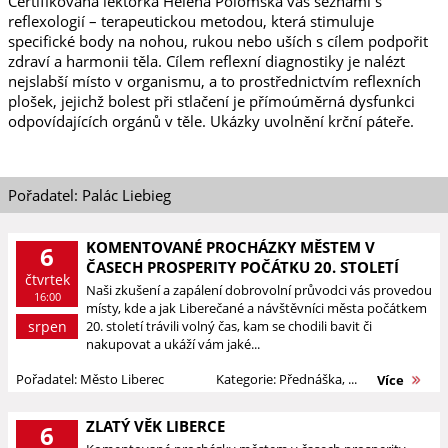
Certifikovaná lektorka Helena Polomská vás seznámí s
reflexologií – terapeutickou metodou, která stimuluje
specifické body na nohou, rukou nebo uších s cílem podpořit
zdraví a harmonii těla. Cílem reflexní diagnostiky je nalézt
nejslabší místo v organismu, a to prostřednictvím reflexních
plošek, jejichž bolest při stlačení je přímoúměrná dysfunkci
odpovídajících orgánů v těle. Ukázky uvolnění krční páteře.
Pořadatel: Palác Liebieg
KOMENTOVANÉ PROCHÁZKY MĚSTEM V
6
ČASECH PROSPERITY POČÁTKU 20. STOLETÍ
čtvrtek
Naši zkušení a zapálení dobrovolní průvodci vás provedou
16:00
místy, kde a jak Liberečané a návštěvníci města počátkem
srpen
20. století trávili volný čas, kam se chodili bavit či
nakupovat a ukáží vám jaké...
Pořadatel: Město Liberec
Kategorie: Přednáška, ...
Více
ZLATÝ VĚK LIBERCE
6