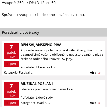
Vstupné: 250,- / Děti 3-12 let: 50,-
Správnost vstupenek bude kontrolována u vstupu.
Pořadatel: Lidové sady
DEN SVIJANSKÉHO PIVA
7
Připravte se na odpoledne plné skvělé zábavy, živé hudby
pátek
a samozřejmě vašeho oblíbeného nepasterovaného piva z
14:00
českého rodinného Pivovaru Svijany.
srpen
Pořadatel: Liberec a okolí
Kategorie: Festival, ...
Více
MUZIKÁL POSLÁNÍ
7
Liberecká premiéra nového muzikálu
pátek
19:00
Pořadatel: Lidové sady
srpen
Kategorie: Divadlo, ...
Více