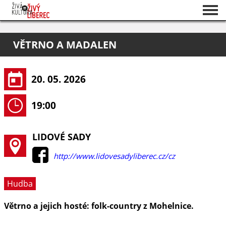
Seznam akcí
VĚTRNO A MADALEN
O projektu
Pořadatelé
20. 05. 2026
19:00
LIDOVÉ SADY
http://www.lidovesadyliberec.cz/cz
Hudba
Větrno a jejich hosté: folk-country z Mohelnice.