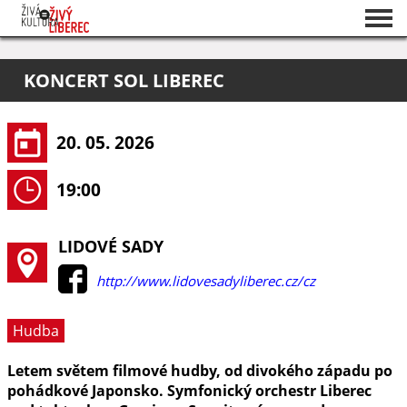
Seznam akcí
KONCERT SOL LIBEREC
O projektu
Pořadatelé
20. 05. 2026
19:00
LIDOVÉ SADY
http://www.lidovesadyliberec.cz/cz
Hudba
Letem světem filmové hudby, od divokého západu po
pohádkové Japonsko. Symfonický orchestr Liberec