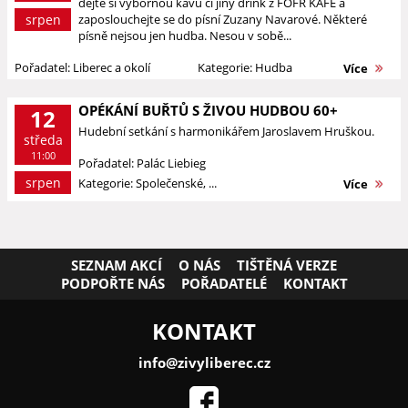
dejte si výbornou kávu či jiný drink z FOFR KAFÉ a
srpen
zaposlouchejte se do písní Zuzany Navarové. Některé
písně nejsou jen hudba. Nesou v sobě...
Pořadatel: Liberec a okolí
Kategorie: Hudba
Více
OPÉKÁNÍ BUŘTŮ S ŽIVOU HUDBOU 60+
12
Hudební setkání s harmonikářem Jaroslavem Hruškou.
středa
11:00
Pořadatel: Palác Liebieg
srpen
Kategorie: Společenské, ...
Více
SEZNAM AKCÍ
O NÁS
TIŠTĚNÁ VERZE
PODPOŘTE NÁS
POŘADATELÉ
KONTAKT
KONTAKT
info@zivyliberec.cz