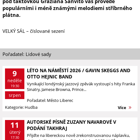
pod taktovkou Graziana Sanvito vás provede
populárními i méně známými melodiemi stříbrného
plátna.
VELKÝ SÁL – číslované sezení
Pořadatel: Lidové sady
LÉTO NA NÁMĚSTÍ 2026 / GAVIN SKEGGS AND
9
OTTO HEJNIC BAND
neděle
Vynikající londýnský jazzový zpěvák vystoupí s hity Franka
19:30
Sinatry, Jamese Browna, Prince...
srpen
Pořadatel: Město Liberec
Kategorie: Hudba
Více
AUTORSKÉ PÍSNĚ ZUZANY NAVAROVÉ V
11
PODÁNÍ TAKHRAJ
úterý
Přijďte na libereckou nově zrekonstruovanou náplavku,
17:30