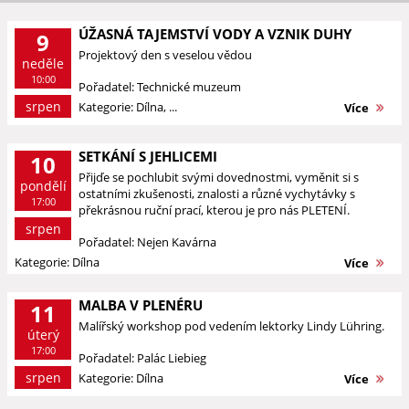
ÚŽASNÁ TAJEMSTVÍ VODY A VZNIK DUHY
9
Projektový den s veselou vědou
neděle
10:00
Pořadatel: Technické muzeum
srpen
Kategorie: Dílna, ...
Více
SETKÁNÍ S JEHLICEMI
10
Přijďe se pochlubit svými dovednostmi, vyměnit si s
pondělí
ostatními zkušenosti, znalosti a různé vychytávky s
17:00
překrásnou ruční prací, kterou je pro nás PLETENÍ.
srpen
Pořadatel: Nejen Kavárna
Kategorie: Dílna
Více
MALBA V PLENÉRU
11
Malířský workshop pod vedením lektorky Lindy Lühring.
úterý
17:00
Pořadatel: Palác Liebieg
srpen
Kategorie: Dílna
Více