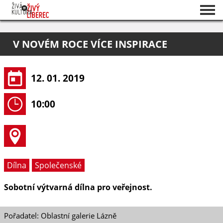
Seznam akcí
V NOVÉM ROCE VÍCE INSPIRACE
O projektu
Pořadatelé
12. 01. 2019
10:00
Dílna
Společenské
Sobotní výtvarná dílna pro veřejnost.
Pořadatel: Oblastní galerie Lázně