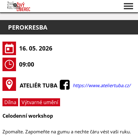
Seznam akcí
PEROKRESBA
O projektu
Pořadatelé
16. 05. 2026
09:00
ATELIÉR TUBA
https://www.ateliertuba.cz/
Dílna
Výtvarné umění
Celodenní workshop
Zpomalte. Zapomeňte na gumu a nechte čáru vést vaši ruku.