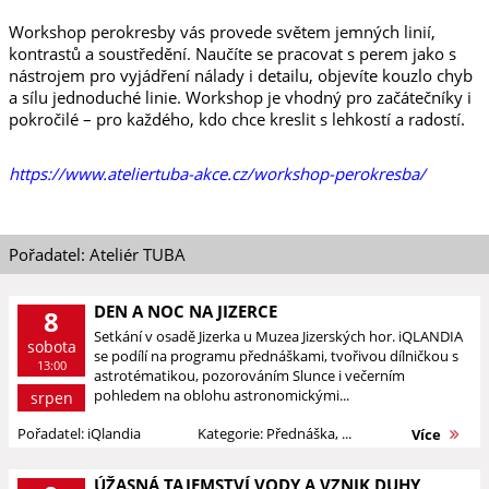
Workshop perokresby vás provede světem jemných linií,
kontrastů a soustředění. Naučíte se pracovat s perem jako s
nástrojem pro vyjádření nálady i detailu, objevíte kouzlo chyb
a sílu jednoduché linie. Workshop je vhodný pro začátečníky i
pokročilé – pro každého, kdo chce kreslit s lehkostí a radostí.
https://www.ateliertuba-akce.cz/workshop-perokresba/
Pořadatel: Ateliér TUBA
DEN A NOC NA JIZERCE
8
Setkání v osadě Jizerka u Muzea Jizerských hor. iQLANDIA
sobota
se podílí na programu přednáškami, tvořivou dílničkou s
13:00
astrotématikou, pozorováním Slunce i večerním
pohledem na oblohu astronomickými...
srpen
Pořadatel: iQlandia
Kategorie: Přednáška, ...
Více
ÚŽASNÁ TAJEMSTVÍ VODY A VZNIK DUHY