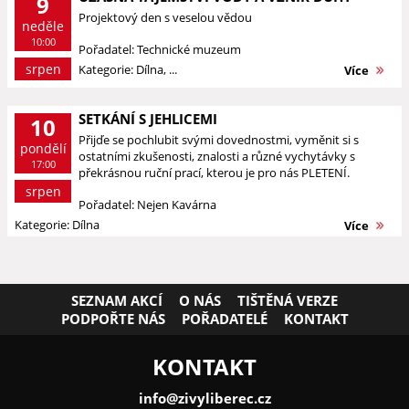
9
Projektový den s veselou vědou
neděle
10:00
Pořadatel: Technické muzeum
srpen
Kategorie: Dílna, ...
Více
SETKÁNÍ S JEHLICEMI
10
Přijďe se pochlubit svými dovednostmi, vyměnit si s
pondělí
ostatními zkušenosti, znalosti a různé vychytávky s
17:00
překrásnou ruční prací, kterou je pro nás PLETENÍ.
srpen
Pořadatel: Nejen Kavárna
Kategorie: Dílna
Více
SEZNAM AKCÍ
O NÁS
TIŠTĚNÁ VERZE
PODPOŘTE NÁS
POŘADATELÉ
KONTAKT
KONTAKT
info@zivyliberec.cz