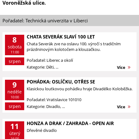
Voroněžská ulice.
Pořadatel: Technická univerzita v Liberci
CHATA SEVERÁK SLAVÍ 100 LET
8
Chata Severák zve na oslavu 100. výročí s tradičním
sobota
prázdninovým kolotočem a klouzačkou.
11:00
Pořadatel: Liberec a okolí
srpen
Kategorie: Děti, ...
Více
POHÁDKA: OSLÍČKU, OTŘES SE
9
Klasickou loutkovou pohádku hraje Divadélko Koloběžka.
neděle
10:00
Pořadatel: Vratislavice 101010
srpen
Kategorie: Divadlo, ...
Více
HONZA A DRAK / ZAHRADA - OPEN AIR
11
Dřevěné divadlo
úterý
16:00