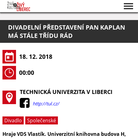
Seznam akcí
DIVADELNÍ PŘEDSTAVENÍ PAN KAPLAN
O projektu
MÁ STÁLE TŘÍDU RÁD
Pořadatelé
18. 12. 2018
00:00
TECHNICKÁ UNIVERZITA V LIBERCI
http://tul.cz/
Divadlo
Společenské
Hraje VDS Vlastík. Univerzitní knihovna budova H,