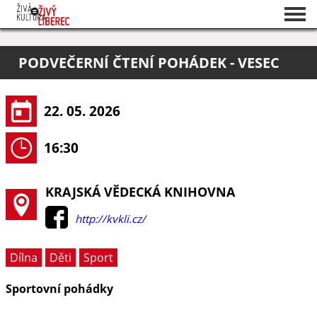
Seznam akcí
PODVEČERNÍ ČTENÍ POHÁDEK - VESEC
O projektu
Pořadatelé
22. 05. 2026
16:30
KRAJSKÁ VĚDECKÁ KNIHOVNA
http://kvkli.cz/
Dílna
Děti
Sport
Sportovní pohádky