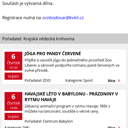
Součástí je výtvarná dílna.
Registrace nutná na
svobodovar@kvkli.cz
Pořadatel: Krajská vědecká knihovna
JÓGA PRO PANDY ČERVENÉ
6
Přijďte si zacvičit jógu do jedinečného prostředí Zoo
čtvrtek
Liberec a zároveň podpořte ochranu pand červených ve
07:30
volné přírodě.
srpen
Pořadatel: ZOO
Kategorie: Sport
Více
HAVAJSKÉ LÉTO V BABYLONU - PRÁZDNINY V
6
RYTMU HAVAJE
čtvrtek
Zábavný animační program v rytmu Havaje. Těšit s
14:00
můžete na tancování, soutěže o věcné ceny.
srpen
Pořadatel: Centrum Babylon
Kategorie: Děti
Více