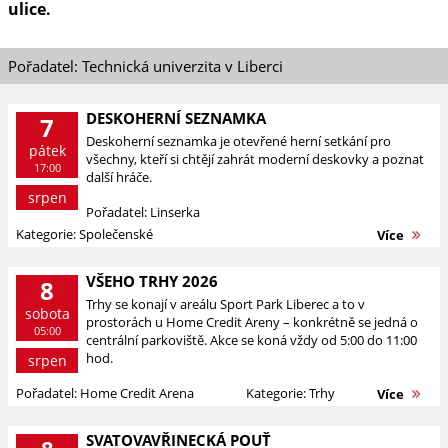
ulice.
Pořadatel: Technická univerzita v Liberci
DESKOHERNÍ SEZNAMKA
7
Deskoherní seznamka je otevřené herní setkání pro
pátek
všechny, kteří si chtějí zahrát moderní deskovky a poznat
17:00
další hráče.
srpen
Pořadatel: Linserka
Kategorie: Společenské
Více
VŠEHO TRHY 2026
8
Trhy se konají v areálu Sport Park Liberec a to v
sobota
prostorách u Home Credit Areny – konkrétně se jedná o
05:00
centrální parkoviště. Akce se koná vždy od 5:00 do 11:00
hod.
srpen
Pořadatel: Home Credit Arena
Kategorie: Trhy
Více
SVATOVAVŘINECKÁ POUŤ