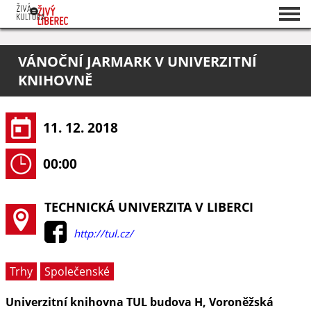
Seznam akcí
VÁNOČNÍ JARMARK V UNIVERZITNÍ
O projektu
KNIHOVNĚ
Pořadatelé
11. 12. 2018
00:00
TECHNICKÁ UNIVERZITA V LIBERCI
http://tul.cz/
Trhy
Společenské
Univerzitní knihovna TUL budova H, Voroněžská