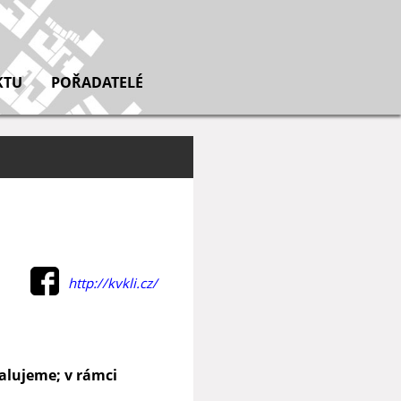
KTU
POŘADATELÉ
http://kvkli.cz/
malujeme; v rámci