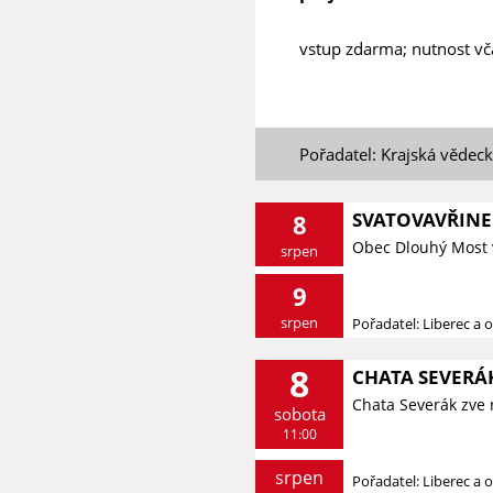
vstup zdarma; nutnost vč
Pořadatel: Krajská vědec
SVATOVAVŘINE
8
Obec Dlouhý Most 
srpen
9
srpen
Pořadatel: Liberec a o
8
CHATA SEVERÁK
Chata Severák zve 
sobota
11:00
srpen
Pořadatel: Liberec a o