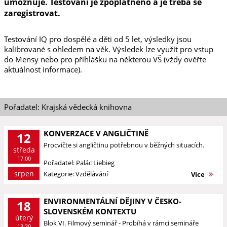
umožňuje. Testování je zpoplatněno a je třeba se
zaregistrovat.
Testování IQ pro dospělé a děti od 5 let, výsledky jsou
kalibrované s ohledem na věk. Výsledek lze využít pro vstup
do Mensy nebo pro přihlášku na některou VŠ (vždy ověřte
aktuálnost informace).
Pořadatel: Krajská vědecká knihovna
KONVERZACE V ANGLIČTINĚ
12
Procvičte si angličtinu potřebnou v běžných situacích.
středa
17:00
Pořadatel: Palác Liebieg
srpen
Kategorie: Vzdělávání
Více
ENVIRONMENTÁLNÍ DĚJINY V ČESKO-
18
SLOVENSKÉM KONTEXTU
úterý
Blok VI. Filmový seminář - Probíhá v rámci semináře
13:30