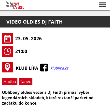
Seznam akcí
VIDEO OLDIES DJ FAITH
O projektu
Pořadatelé
23. 05. 2026
21:00
KLUB LÍPA
klublipa.cz
Hudba
Tanec
Oblíbený oldies večer s DJ Faith přináší výběr
legendárních skladeb, které roztančí parket od
začátku do konce.