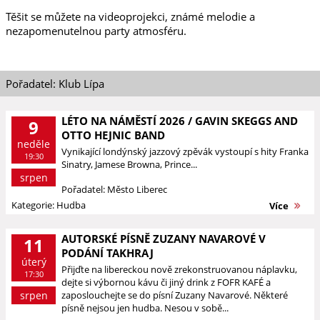
Těšit se můžete na videoprojekci, známé melodie a
nezapomenutelnou party atmosféru.
Pořadatel: Klub Lípa
LÉTO NA NÁMĚSTÍ 2026 / GAVIN SKEGGS AND
9
OTTO HEJNIC BAND
neděle
Vynikající londýnský jazzový zpěvák vystoupí s hity Franka
19:30
Sinatry, Jamese Browna, Prince...
srpen
Pořadatel: Město Liberec
Kategorie: Hudba
Více
AUTORSKÉ PÍSNĚ ZUZANY NAVAROVÉ V
11
PODÁNÍ TAKHRAJ
úterý
Přijďte na libereckou nově zrekonstruovanou náplavku,
17:30
dejte si výbornou kávu či jiný drink z FOFR KAFÉ a
srpen
zaposlouchejte se do písní Zuzany Navarové. Některé
písně nejsou jen hudba. Nesou v sobě...