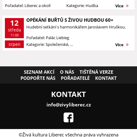
Pořadatel: Liberec a okolí
Kategorie: Hudba
Více
OPÉKÁNÍ BUŘTŮ S ŽIVOU HUDBOU 60+
12
Hudební setkání s harmonikářem Jaroslavem Hruškou.
středa
11:00
Pořadatel: Palác Liebieg
srpen
Kategorie: Společenské, ...
Více
SEZNAM AKCÍ
O NÁS
TIŠTĚNÁ VERZE
PODPOŘTE NÁS
POŘADATELÉ
KONTAKT
KONTAKT
info@zivyliberec.cz
©Živá kultura Liberec všechna práva vyhrazena