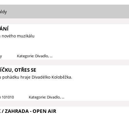
aldy
ÁNÍ
a nového muzikálu
dy
Kategorie: Divadlo, ...
ČKU, OTŘES SE
u pohádku hraje Divadélko Koloběžka.
ce 101010
Kategorie: Divadlo, ...
/ ZAHRADA - OPEN AIR