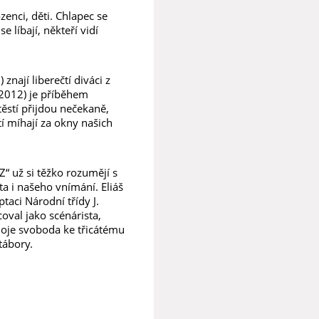
zenci, děti. Chlapec se
e líbají, někteří vidí
ají liberečtí diváci z
(2012) je příběhem
ěstí přijdou nečekaně,
tí míhají za okny našich
Z“ už si těžko rozumějí s
a i našeho vnímání. Eliáš
aci Národní třídy J.
coval jako scénárista,
Moje svoboda ke třicátému
tábory.