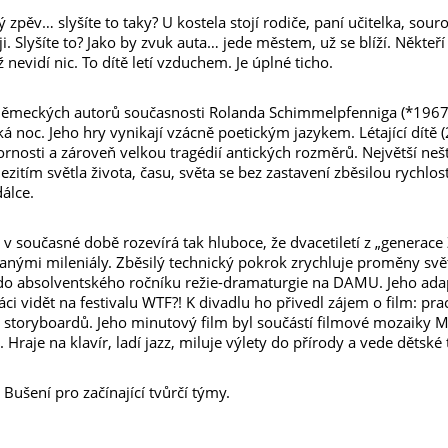
 zpěv… slyšíte to taky? U kostela stojí rodiče, paní učitelka, souro
. Slyšíte to? Jako by zvuk auta… jede městem, už se blíží. Někteří s
ž nevidí nic. To dítě letí vzduchem. Je úplné ticho.
německých autorů současnosti Rolanda Schimmelpfenniga (*1967) zn
 noc. Jeho hry vynikají vzácně poetickým jazykem. Létající dítě 
nosti a zároveň velkou tragédií antických rozměrů. Největší nešt
ezitím světla života, času, světa se bez zastavení zběsilou rychlos
dálce.
v současné době rozevírá tak hluboce, že dvacetiletí z „generace 
vanými mileniály. Zběsilý technický pokrok zrychluje proměny svět
do absolventského ročníku režie-dramaturgie na DAMU. Jeho adapt
áci vidět na festivalu WTF?! K divadlu ho přivedl zájem o film: pra
íř storyboardů. Jeho minutový film byl součástí filmové mozaiky 
Hraje na klavír, ladí jazz, miluje výlety do přírody a vede dětské 
 Bušení pro začínající tvůrčí týmy.