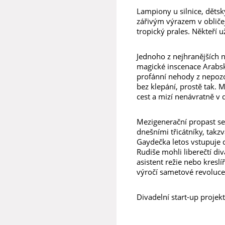
Lampiony u silnice, dětský
zářivým výrazem v obličeji
tropický prales. Někteří u
Jednoho z nejhranějších 
magické inscenace Arabská
profánní nehody z nepozor
bez klepání, prostě tak. M
cest a mizí nenávratně v 
Mezigenerační propast se 
dnešními třicátníky, takz
Gaydečka letos vstupuje 
Rudiše mohli liberečtí div
asistent režie nebo kresl
výročí sametové revoluce. 
Divadelní start-up projekt