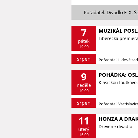
Pořadatel: Divadlo F. X. Š
7
MUZIKÁL POSL
Liberecká premiér
pátek
19:00
srpen
Pořadatel: Lidové sa
9
POHÁDKA: OSLÍ
Klasickou loutkovo
neděle
10:00
srpen
Pořadatel: Vratislavi
11
HONZA A DRAK 
Dřevěné divadlo
úterý
16:00