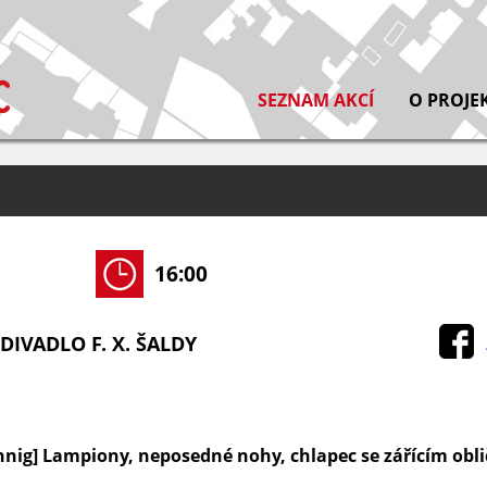
SEZNAM AKCÍ
O PROJE
16:00
DIVADLO F. X. ŠALDY
nig] Lampiony, neposedné nohy, chlapec se zářícím obli