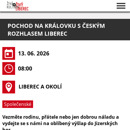
Seznam akcí
POCHOD NA KRÁLOVKU S ČESKÝM
O projektu
ROZHLASEM LIBEREC
Pořadatelé
13. 06. 2026
08:00
LIBEREC A OKOLÍ
Společenské
Vezměte rodinu, přátele nebo jen dobrou náladu a
vydejte se s námi na oblíbený výšlap do Jizerských
hor.