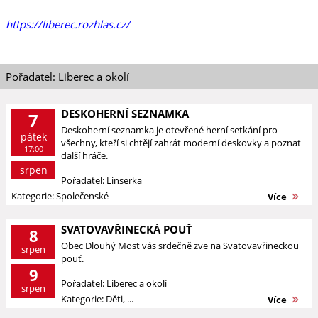
https://liberec.rozhlas.cz/
Pořadatel: Liberec a okolí
DESKOHERNÍ SEZNAMKA
7
Deskoherní seznamka je otevřené herní setkání pro
pátek
všechny, kteří si chtějí zahrát moderní deskovky a poznat
17:00
další hráče.
srpen
Pořadatel: Linserka
Kategorie: Společenské
Více
SVATOVAVŘINECKÁ POUŤ
8
Obec Dlouhý Most vás srdečně zve na Svatovavřineckou
srpen
pouť.
9
Pořadatel: Liberec a okolí
srpen
Kategorie: Děti, ...
Více