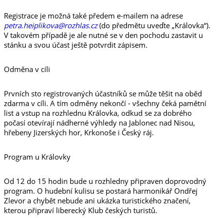
Registrace je možná také předem e-mailem na adrese
petra.heiplikova@rozhlas.cz
(do předmětu uveďte „Královka“).
V takovém případě je ale nutné se v den pochodu zastavit u
stánku a svou účast ještě potvrdit zápisem.
Odměna v cíli
Prvních sto registrovaných účastníků se může těšit na oběd
zdarma v cíli. A tím odměny nekončí - všechny čeká pamětní
list a vstup na rozhlednu Královka, odkud se za dobrého
počasí otevírají nádherné výhledy na Jablonec nad Nisou,
hřebeny Jizerských hor, Krkonoše i Český ráj.
Program u Královky
Od 12 do 15 hodin bude u rozhledny připraven doprovodný
program. O hudební kulisu se postará harmonikář Ondřej
Zlevor a chybět nebude ani ukázka turistického značení,
kterou připraví liberecký Klub českých turistů.