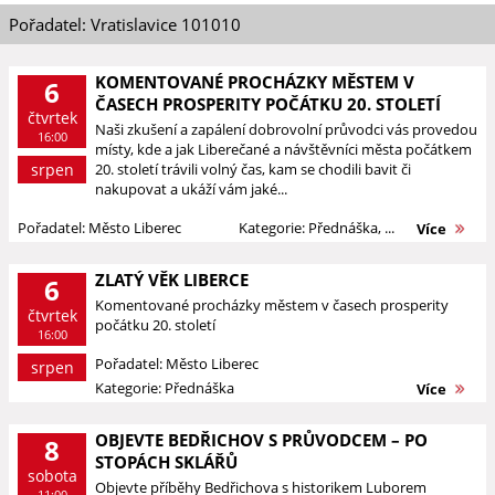
Pořadatel: Vratislavice 101010
KOMENTOVANÉ PROCHÁZKY MĚSTEM V
6
ČASECH PROSPERITY POČÁTKU 20. STOLETÍ
čtvrtek
Naši zkušení a zapálení dobrovolní průvodci vás provedou
16:00
místy, kde a jak Liberečané a návštěvníci města počátkem
srpen
20. století trávili volný čas, kam se chodili bavit či
nakupovat a ukáží vám jaké...
Pořadatel: Město Liberec
Kategorie: Přednáška, ...
Více
ZLATÝ VĚK LIBERCE
6
Komentované procházky městem v časech prosperity
čtvrtek
počátku 20. století
16:00
Pořadatel: Město Liberec
srpen
Kategorie: Přednáška
Více
OBJEVTE BEDŘICHOV S PRŮVODCEM – PO
8
STOPÁCH SKLÁŘŮ
sobota
Objevte příběhy Bedřichova s historikem Luborem
11:00