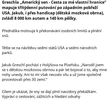
Greschla „Americký sen - Cesta za mé vlastní hranice“
mapuje třítýdenní putování po západním pobřeží
USA. Jakub, i přes handicap (dětská mozková obrna),
zvládl 8 000 km autem a 140 km pěšky.
Přednáška motivuje k překonávání osobních limitů a plnění
snů.
Těšte se na návštěvu sedmi států USA a sedmi národních
parků.
Jakub Greschl pochází z Holýšova na Plzeňsku. „Narodil jsem
se s dětskou mozkovou obrnou a pár let bojoval o to, aby mne
nohy unesly. Ani to mi však nevzalo sílu a už jsme společně
procestovali přes 30 zemí.“
Cílem je ukázat, že sny se dají plnit navzdory překážkám.
Vypráví o cestování, zážitcích a hledání odvahy