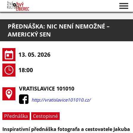
Seznam akcí
PŘEDNÁŠKA: NIC NENÍ NEMOŽNÉ –
O projektu
AMERICKÝ SEN
Pořadatelé
13. 05. 2026
18:00
VRATISLAVICE 101010
http://vratislavice101010.cz/
Přednáška
Cestopisné
Inspirativní přednáška fotografa a cestovatele Jakuba