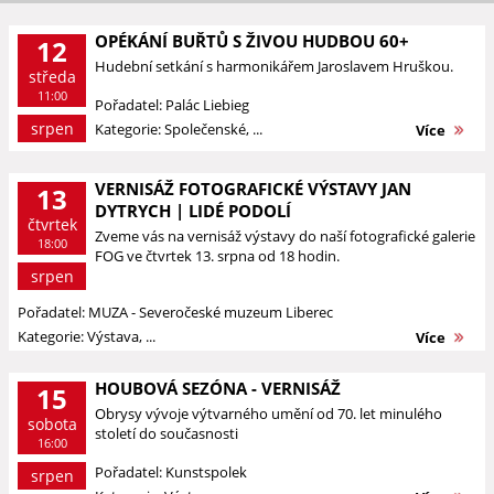
OPÉKÁNÍ BUŘTŮ S ŽIVOU HUDBOU 60+
12
Hudební setkání s harmonikářem Jaroslavem Hruškou.
středa
11:00
Pořadatel: Palác Liebieg
srpen
Kategorie: Společenské, ...
Více
VERNISÁŽ FOTOGRAFICKÉ VÝSTAVY JAN
13
DYTRYCH | LIDÉ PODOLÍ
čtvrtek
Zveme vás na vernisáž výstavy do naší fotografické galerie
18:00
FOG ve čtvrtek 13. srpna od 18 hodin.
srpen
Pořadatel: MUZA - Severočeské muzeum Liberec
Kategorie: Výstava, ...
Více
HOUBOVÁ SEZÓNA - VERNISÁŽ
15
Obrysy vývoje výtvarného umění od 70. let minulého
sobota
století do současnosti
16:00
Pořadatel: Kunstspolek
srpen