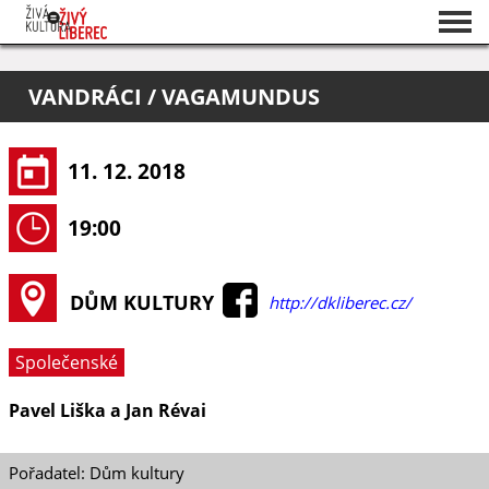
Seznam akcí
VANDRÁCI / VAGAMUNDUS
O projektu
Pořadatelé
11. 12. 2018
19:00
DŮM KULTURY
http://dkliberec.cz/
Společenské
Pavel Liška a Jan Révai
Pořadatel: Dům kultury