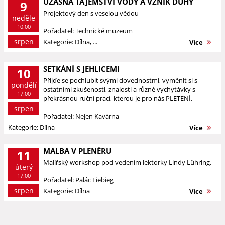
ÚŽASNÁ TAJEMSTVÍ VODY A VZNIK DUHY
9
Projektový den s veselou vědou
neděle
10:00
Pořadatel: Technické muzeum
srpen
Kategorie: Dílna, ...
Více
SETKÁNÍ S JEHLICEMI
10
Přijďe se pochlubit svými dovednostmi, vyměnit si s
pondělí
ostatními zkušenosti, znalosti a různé vychytávky s
17:00
překrásnou ruční prací, kterou je pro nás PLETENÍ.
srpen
Pořadatel: Nejen Kavárna
Kategorie: Dílna
Více
MALBA V PLENÉRU
11
Malířský workshop pod vedením lektorky Lindy Lühring.
úterý
17:00
Pořadatel: Palác Liebieg
srpen
Kategorie: Dílna
Více