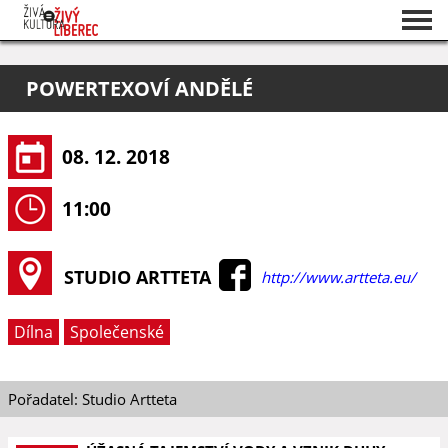
Seznam akcí
POWERTEXOVÍ ANDĚLÉ
O projektu
Pořadatelé
08. 12. 2018
11:00
STUDIO ARTTETA
http://www.artteta.eu/
Dílna
Společenské
Pořadatel: Studio Artteta