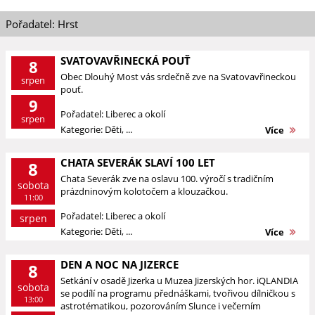
Pořadatel: Hrst
SVATOVAVŘINECKÁ POUŤ
8
Obec Dlouhý Most vás srdečně zve na Svatovavřineckou
srpen
pouť.
9
Pořadatel: Liberec a okolí
srpen
Kategorie: Děti, ...
Více
CHATA SEVERÁK SLAVÍ 100 LET
8
Chata Severák zve na oslavu 100. výročí s tradičním
sobota
prázdninovým kolotočem a klouzačkou.
11:00
Pořadatel: Liberec a okolí
srpen
Kategorie: Děti, ...
Více
DEN A NOC NA JIZERCE
8
Setkání v osadě Jizerka u Muzea Jizerských hor. iQLANDIA
sobota
se podílí na programu přednáškami, tvořivou dílničkou s
13:00
astrotématikou, pozorováním Slunce i večerním