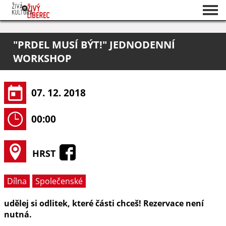
Seznam akcí
"PRDEL MUSÍ BÝT!" JEDNODENNÍ
O projektu
WORKSHOP
Pořadatelé
07. 12. 2018
00:00
HRST
Dílna
Společenské
udělej si odlitek, které části chceš! Rezervace není
nutná.