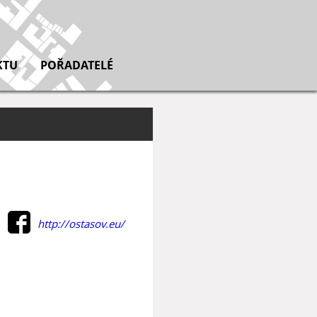
KTU
POŘADATELÉ
http://ostasov.eu/