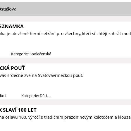
Ostašova
SEZNAMKA
a je otevřené herní setkání pro všechny, kteří si chtějí zahrát mod
Kategorie: Společenské
CKÁ POUŤ
vás srdečně zve na Svatovavřineckou pouť.
kolí
Kategorie: Děti, ...
 SLAVÍ 100 LET
na oslavu 100. výročí s tradičním prázdninovým kolotočem a klouza