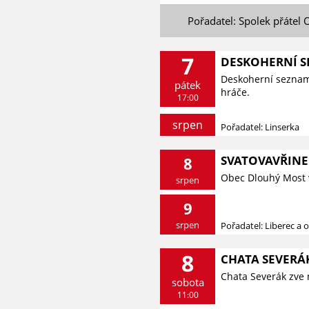
Pořadatel: Spolek přátel 
7
DESKOHERNÍ 
Deskoherní seznamk
pátek
hráče.
17:00
srpen
Pořadatel: Linserka
SVATOVAVŘINE
8
Obec Dlouhý Most 
srpen
9
srpen
Pořadatel: Liberec a o
8
CHATA SEVERÁK
Chata Severák zve 
sobota
11:00