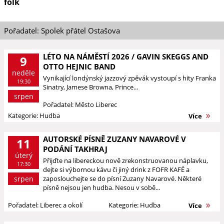
folk
Pořadatel: Spolek přátel Ostašova
LÉTO NA NÁMĚSTÍ 2026 / GAVIN SKEGGS AND
9
OTTO HEJNIC BAND
neděle
Vynikající londýnský jazzový zpěvák vystoupí s hity Franka
19:30
Sinatry, Jamese Browna, Prince...
srpen
Pořadatel: Město Liberec
Kategorie: Hudba
Více
AUTORSKÉ PÍSNĚ ZUZANY NAVAROVÉ V
11
PODÁNÍ TAKHRAJ
úterý
Přijďte na libereckou nově zrekonstruovanou náplavku,
17:30
dejte si výbornou kávu či jiný drink z FOFR KAFÉ a
srpen
zaposlouchejte se do písní Zuzany Navarové. Některé
písně nejsou jen hudba. Nesou v sobě...
Pořadatel: Liberec a okolí
Kategorie: Hudba
Více