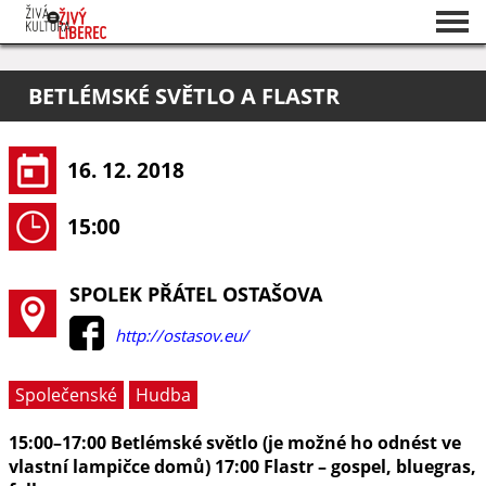
Seznam akcí
BETLÉMSKÉ SVĚTLO A FLASTR
O projektu
Pořadatelé
16. 12. 2018
15:00
SPOLEK PŘÁTEL OSTAŠOVA
http://ostasov.eu/
Společenské
Hudba
15:00–17:00 Betlémské světlo (je možné ho odnést ve
vlastní lampičce domů) 17:00 Flastr – gospel, bluegras,