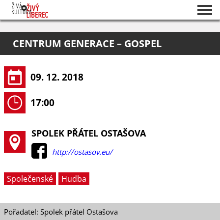
Seznam akcí
CENTRUM GENERACE – GOSPEL
O projektu
Pořadatelé
09. 12. 2018
17:00
SPOLEK PŘÁTEL OSTAŠOVA
http://ostasov.eu/
Společenské
Hudba
Pořadatel: Spolek přátel Ostašova