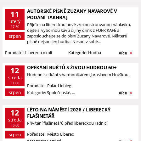
AUTORSKÉ PÍSNĚ ZUZANY NAVAROVÉ V
11
PODÁNÍ TAKHRAJ
úterý
Přijďte na libereckou nově zrekonstruovanou náplavku,
17:30
dejte si výbornou kávu či jiný drink z FOFR KAFÉ a
srpen
zaposlouchejte se do písní Zuzany Navarové. Některé
písně nejsou jen hudba. Nesou v sobě...
Pořadatel: Liberec a okolí
Kategorie: Hudba
Více
OPÉKÁNÍ BUŘTŮ S ŽIVOU HUDBOU 60+
12
Hudební setkání s harmonikářem Jaroslavem Hruškou.
středa
11:00
Pořadatel: Palác Liebieg
srpen
Kategorie: Společenské, ...
Více
LÉTO NA NÁMĚSTÍ 2026 / LIBERECKÝ
12
FLAŠINETÁŘ
středa
Přivítání flašinetářů před libereckou radnicí
16:00
Pořadatel: Město Liberec
srpen