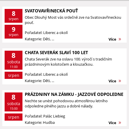
SVATOVAVŘINECKÁ POUŤ
8
Obec Dlouhý Most vás srdečně zve na Svatovavřineckou
srpen
pouť.
9
Pořadatel: Liberec a okolí
srpen
Kategorie: Děti, ...
Více
CHATA SEVERÁK SLAVÍ 100 LET
8
Chata Severák zve na oslavu 100. výročí s tradičním
sobota
prázdninovým kolotočem a klouzačkou.
11:00
Pořadatel: Liberec a okolí
srpen
Kategorie: Děti, ...
Více
PRÁZDNINY NA ZÁMKU - JAZZOVÉ ODPOLEDNE
8
Nechte se unést pohodovou atmosférou letního
sobota
odpoledne plného jazzu a dobré nálady.
15:00
Pořadatel: Palác Liebieg
srpen
Kategorie: Hudba
Více