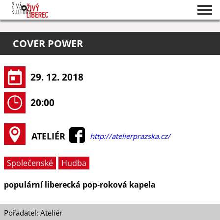
Seznam akcí
COVER POWER
O projektu
Pořadatelé
29. 12. 2018
20:00
ATELIÉR
http://atelierprazska.cz/
Společenské
Hudba
populární liberecká pop‐roková kapela
Pořadatel: Ateliér