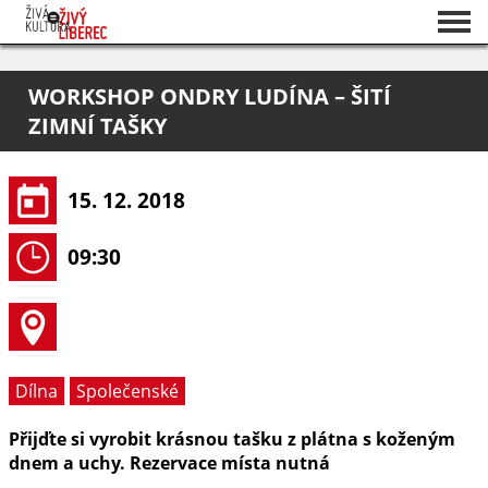
Seznam akcí
WORKSHOP ONDRY LUDÍNA – ŠITÍ
O projektu
ZIMNÍ TAŠKY
Pořadatelé
15. 12. 2018
09:30
Dílna
Společenské
Přijďte si vyrobit krásnou tašku z plátna s koženým
dnem a uchy. Rezervace místa nutná