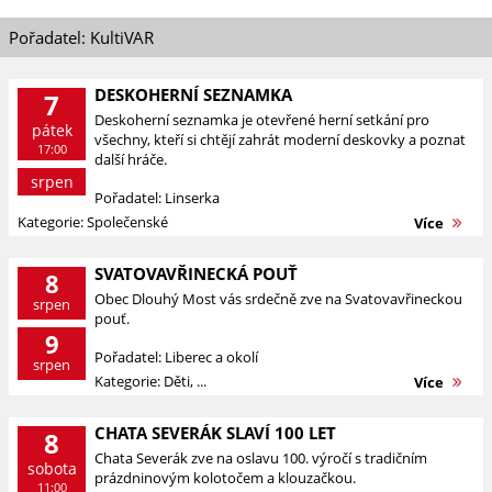
Pořadatel: KultiVAR
DESKOHERNÍ SEZNAMKA
7
Deskoherní seznamka je otevřené herní setkání pro
pátek
všechny, kteří si chtějí zahrát moderní deskovky a poznat
17:00
další hráče.
srpen
Pořadatel: Linserka
Kategorie: Společenské
Více
SVATOVAVŘINECKÁ POUŤ
8
Obec Dlouhý Most vás srdečně zve na Svatovavřineckou
srpen
pouť.
9
Pořadatel: Liberec a okolí
srpen
Kategorie: Děti, ...
Více
CHATA SEVERÁK SLAVÍ 100 LET
8
Chata Severák zve na oslavu 100. výročí s tradičním
sobota
prázdninovým kolotočem a klouzačkou.
11:00