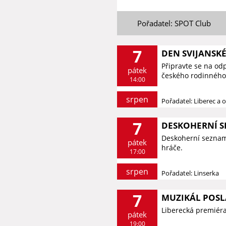
Pořadatel: SPOT Club
7
DEN SVIJANSK
Připravte se na od
pátek
českého rodinného 
14:00
srpen
Pořadatel: Liberec a o
7
DESKOHERNÍ 
Deskoherní seznamk
pátek
hráče.
17:00
srpen
Pořadatel: Linserka
7
MUZIKÁL POSL
Liberecká premiér
pátek
19:00