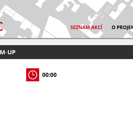
SEZNAM AKCÍ
O PROJE
M‐UP
00:00