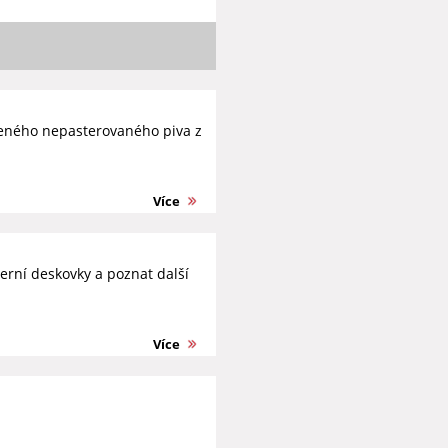
beného nepasterovaného piva z
Více
erní deskovky a poznat další
Více