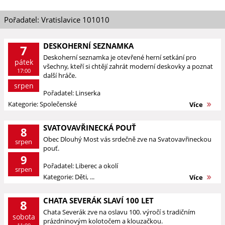
Pořadatel: Vratislavice 101010
DESKOHERNÍ SEZNAMKA
7
Deskoherní seznamka je otevřené herní setkání pro
pátek
všechny, kteří si chtějí zahrát moderní deskovky a poznat
17:00
další hráče.
srpen
Pořadatel: Linserka
Kategorie: Společenské
Více
SVATOVAVŘINECKÁ POUŤ
8
Obec Dlouhý Most vás srdečně zve na Svatovavřineckou
srpen
pouť.
9
Pořadatel: Liberec a okolí
srpen
Kategorie: Děti, ...
Více
CHATA SEVERÁK SLAVÍ 100 LET
8
Chata Severák zve na oslavu 100. výročí s tradičním
sobota
prázdninovým kolotočem a klouzačkou.