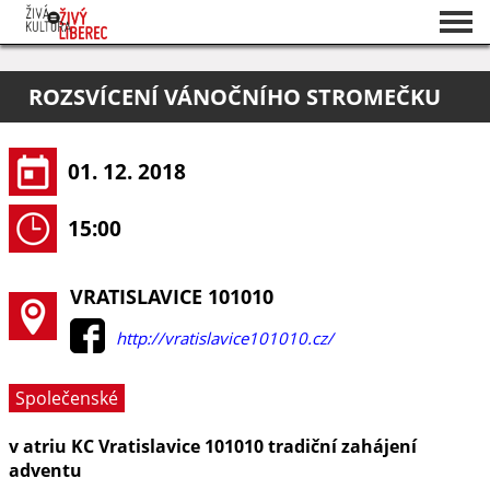
Seznam akcí
ROZSVÍCENÍ VÁNOČNÍHO STROMEČKU
O projektu
Pořadatelé
01. 12. 2018
15:00
VRATISLAVICE 101010
http://vratislavice101010.cz/
Společenské
v atriu KC Vratislavice 101010 tradiční zahájení
adventu