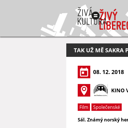
TAK UŽ MĚ SAKRA 
08. 12. 2018
KINO 
Film
Společenské
Sál. Známý norský her