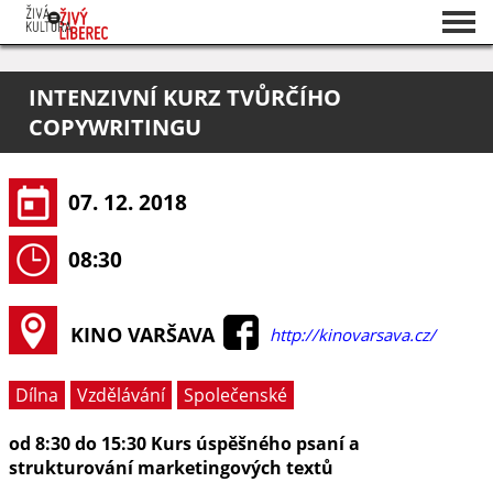
Seznam akcí
INTENZIVNÍ KURZ TVŮRČÍHO
O projektu
COPYWRITINGU
Pořadatelé
07. 12. 2018
08:30
KINO VARŠAVA
http://kinovarsava.cz/
Dílna
Vzdělávání
Společenské
od 8:30 do 15:30 Kurs úspěšného psaní a
strukturování marketingových textů