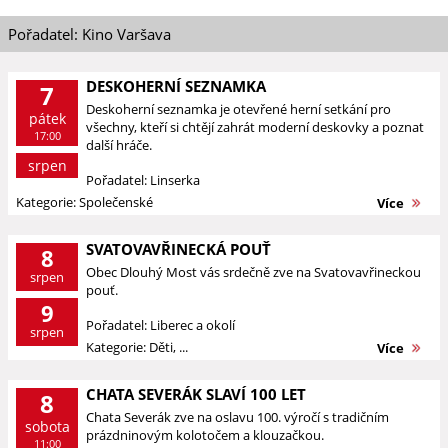
Pořadatel: Kino Varšava
DESKOHERNÍ SEZNAMKA
7
Deskoherní seznamka je otevřené herní setkání pro
pátek
všechny, kteří si chtějí zahrát moderní deskovky a poznat
17:00
další hráče.
srpen
Pořadatel: Linserka
Kategorie: Společenské
Více
SVATOVAVŘINECKÁ POUŤ
8
Obec Dlouhý Most vás srdečně zve na Svatovavřineckou
srpen
pouť.
9
Pořadatel: Liberec a okolí
srpen
Kategorie: Děti, ...
Více
CHATA SEVERÁK SLAVÍ 100 LET
8
Chata Severák zve na oslavu 100. výročí s tradičním
sobota
prázdninovým kolotočem a klouzačkou.
11:00