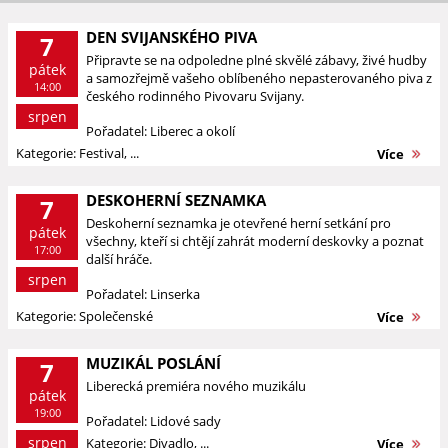
DEN SVIJANSKÉHO PIVA
7
Připravte se na odpoledne plné skvělé zábavy, živé hudby
pátek
a samozřejmě vašeho oblíbeného nepasterovaného piva z
14:00
českého rodinného Pivovaru Svijany.
srpen
Pořadatel: Liberec a okolí
Kategorie: Festival, ...
Více
DESKOHERNÍ SEZNAMKA
7
Deskoherní seznamka je otevřené herní setkání pro
pátek
všechny, kteří si chtějí zahrát moderní deskovky a poznat
17:00
další hráče.
srpen
Pořadatel: Linserka
Kategorie: Společenské
Více
MUZIKÁL POSLÁNÍ
7
Liberecká premiéra nového muzikálu
pátek
19:00
Pořadatel: Lidové sady
srpen
Kategorie: Divadlo, ...
Více