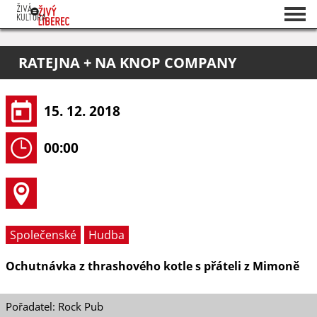
Seznam akcí
RATEJNA + NA KNOP COMPANY
O projektu
Pořadatelé
15. 12. 2018
00:00
Společenské
Hudba
Ochutnávka z thrashového kotle s přáteli z Mimoně
Pořadatel: Rock Pub