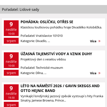
Pořadatel: Lidové sady
POHÁDKA: OSLÍČKU, OTŘES SE
9
Klasickou loutkovou pohádku hraje Divadélko Koloběžka.
neděle
10:00
Pořadatel: Vratislavice 101010
srpen
Kategorie: Divadlo, ...
Více
ÚŽASNÁ TAJEMSTVÍ VODY A VZNIK DUHY
9
Projektový den s veselou vědou
neděle
10:00
Pořadatel: Technické muzeum
srpen
Kategorie: Dílna, ...
Více
LÉTO NA NÁMĚSTÍ 2026 / GAVIN SKEGGS AND
9
OTTO HEJNIC BAND
neděle
Vynikající londýnský jazzový zpěvák vystoupí s hity Franka
19:30
Sinatry, Jamese Browna, Prince...
srpen