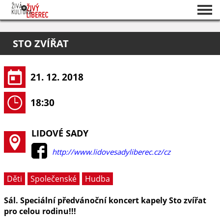
Seznam akcí
STO ZVÍŘAT
O projektu
Pořadatelé
21. 12. 2018
18:30
LIDOVÉ SADY
http://www.lidovesadyliberec.cz/cz
Děti
Společenské
Hudba
Sál. Speciální předvánoční koncert kapely Sto zvířat
pro celou rodinu!!!