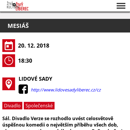
Seznam akcí
MESIÁŠ
O projektu
Pořadatelé
20. 12. 2018
18:30
LIDOVÉ SADY
http://www.lidovesadyliberec.cz/cz
Divadlo
Společenské
Sál. Divadlo Verze se rozhodlo uvést celosvětově
úspěšnou komedii o největším příběhu všech dob,