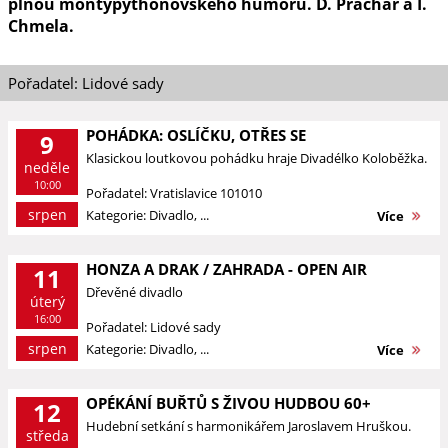
plnou montypythonovského humoru. D. Prachař a I.
Chmela.
Pořadatel: Lidové sady
POHÁDKA: OSLÍČKU, OTŘES SE
9
Klasickou loutkovou pohádku hraje Divadélko Koloběžka.
neděle
10:00
Pořadatel: Vratislavice 101010
srpen
Kategorie: Divadlo, ...
Více
HONZA A DRAK / ZAHRADA - OPEN AIR
11
Dřevěné divadlo
úterý
16:00
Pořadatel: Lidové sady
srpen
Kategorie: Divadlo, ...
Více
OPÉKÁNÍ BUŘTŮ S ŽIVOU HUDBOU 60+
12
Hudební setkání s harmonikářem Jaroslavem Hruškou.
středa