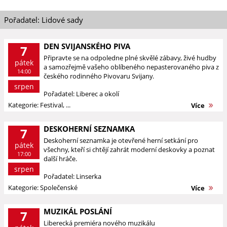
Pořadatel: Lidové sady
DEN SVIJANSKÉHO PIVA
7
Připravte se na odpoledne plné skvělé zábavy, živé hudby
pátek
a samozřejmě vašeho oblíbeného nepasterovaného piva z
14:00
českého rodinného Pivovaru Svijany.
srpen
Pořadatel: Liberec a okolí
Kategorie: Festival, ...
Více
DESKOHERNÍ SEZNAMKA
7
Deskoherní seznamka je otevřené herní setkání pro
pátek
všechny, kteří si chtějí zahrát moderní deskovky a poznat
17:00
další hráče.
srpen
Pořadatel: Linserka
Kategorie: Společenské
Více
MUZIKÁL POSLÁNÍ
7
Liberecká premiéra nového muzikálu