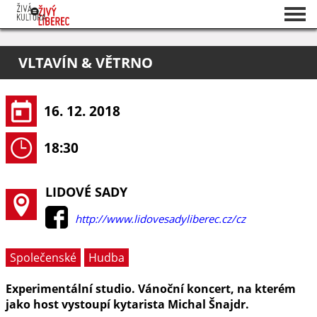
Seznam akcí
VLTAVÍN & VĚTRNO
O projektu
Pořadatelé
16. 12. 2018
18:30
LIDOVÉ SADY
http://www.lidovesadyliberec.cz/cz
Společenské
Hudba
Experimentální studio. Vánoční koncert, na kterém
jako host vystoupí kytarista Michal Šnajdr.