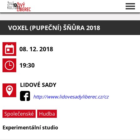
Seznam akcí
VOXEL (PUPEČNÍ) ŠŇŮRA 2018
O projektu
Pořadatelé
08. 12. 2018
19:30
LIDOVÉ SADY
http://www.lidovesadyliberec.cz/cz
Společenské
Hudba
Experimentální studio