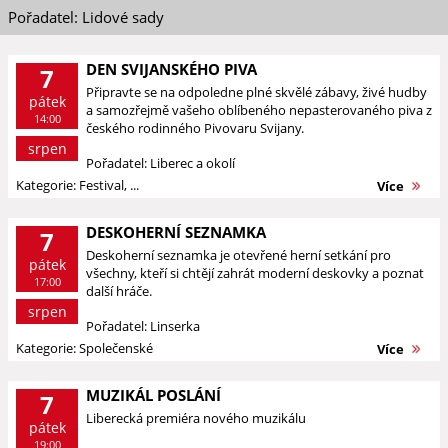
Pořadatel: Lidové sady
DEN SVIJANSKÉHO PIVA
7
Připravte se na odpoledne plné skvělé zábavy, živé hudby
pátek
a samozřejmě vašeho oblíbeného nepasterovaného piva z
14:00
českého rodinného Pivovaru Svijany.
srpen
Pořadatel: Liberec a okolí
Kategorie: Festival, ...
Více
DESKOHERNÍ SEZNAMKA
7
Deskoherní seznamka je otevřené herní setkání pro
pátek
všechny, kteří si chtějí zahrát moderní deskovky a poznat
17:00
další hráče.
srpen
Pořadatel: Linserka
Kategorie: Společenské
Více
MUZIKÁL POSLÁNÍ
7
Liberecká premiéra nového muzikálu
pátek
19:00