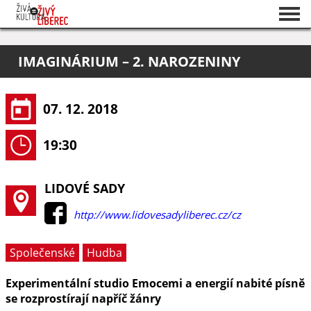
Seznam akcí
IMAGINÁRIUM – 2. NAROZENINY
O projektu
Pořadatelé
07. 12. 2018
19:30
LIDOVÉ SADY
http://www.lidovesadyliberec.cz/cz
Společenské
Hudba
Experimentální studio Emocemi a energií nabité písně
se rozprostírají napříč žánry