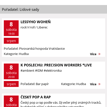
Pořadatel: Lidové sady
LESSYHO WOHEŇ
8
rock'n'roll / Liberec
sobota
18:00
srpen
Pořadatel: Pivovarská hospoda Vratislavice
Kategorie: Hudba
Více
K POSLECHU: PRECISION WORKERS *LIVE
8
#ambient #IDM #elektronika
sobota
20:00
srpen
Pořadatel: Bar papír
Kategorie: Hudba
Více
ČESKÝ POP A RAP
8
Český pop a rap podle vás. DJ večer plný známých tracků,
sobota
hudebních přání a dobrovolného vstupného.