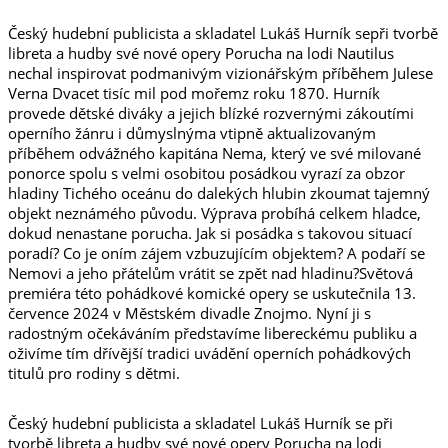
Český hudební publicista a skladatel Lukáš Hurník sepři tvorbě
libreta a hudby své nové opery Porucha na lodi Nautilus
nechal inspirovat podmanivým vizionářským příběhem Julese
Verna Dvacet tisíc mil pod mořemz roku 1870. Hurník
provede dětské diváky a jejich blízké rozvernými zákoutími
operního žánru i důmyslnýma vtipně aktualizovaným
příběhem odvážného kapitána Nema, který ve své milované
ponorce spolu s velmi osobitou posádkou vyrazí za obzor
hladiny Tichého oceánu do dalekých hlubin zkoumat tajemný
objekt neznámého původu. Výprava probíhá celkem hladce,
dokud nenastane porucha. Jak si posádka s takovou situací
poradí? Co je oním zájem vzbuzujícím objektem? A podaří se
Nemovi a jeho přátelům vrátit se zpět nad hladinu?Světová
premiéra této pohádkové komické opery se uskutečnila 13.
července 2024 v Městském divadle Znojmo. Nyní ji s
radostným očekáváním představíme libereckému publiku a
oživíme tím dřívější tradici uvádění operních pohádkových
titulů pro rodiny s dětmi.
Český hudební publicista a skladatel Lukáš Hurník se při
tvorbě libreta a hudby své nové opery Porucha na lodi