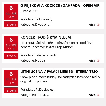
O PEJSKOVI A KOČIČCE / ZAHRADA - OPEN AIR
6
Divadlo PUK
čtvrtek
16:00
Pořadatel: Lidové sady
srpen
Kategorie: Divadlo, ...
Více
KONCERT POD ŠIRÝM NEBEM
6
Liberecká náplavka před FofrKafe: koncert pod širým
čtvrtek
nebem - dechový sextet Hraje Rudolf.
17:00
Pořadatel: Liberec a okolí
srpen
Kategorie: Hudba
Více
LETNÍ SCÉNA V PALÁCI LIEBIEG - ETEREA TRIO
6
Show plná filmové hudby, současných a klasických hitů v
čtvrtek
originálním podání
19:00
Pořadatel: Palác Liebieg
srpen
Kategorie: Hudba, ...
Více