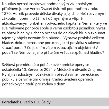
Nautilus nechal inspirovat podmanivým vizionářským
příběhem Julese Verna Dvacet tisíc mil pod mořem z roku
1870. Hurník provede dětské diváky a jejich blízké rozvernými
zákoutími operního žánru i důmyslným a vtipně
aktualizovaným příběhem odvážného kapitána Nema, který ve
své milované ponorce spolu s velmi osobitou posádkou vyrazí
za obzor hladiny Tichého oceánu do dalekých hlubin zkoumat
tajemný objekt neznámého původu. Výprava probíhá celkem
hladce, dokud nenastane porucha. Jak si posádka s takovou
situací poradí? Co je oním zájem vzbuzujícím objektem? A
podaří se Nemovi a jeho přátelům vrátit se zpět nad hladinu?
Světová premiéra této pohádkové komické opery se
uskutečnila 13. července 2024 v Městském divadle Znojmo.
Nyní ji s radostným očekáváním představíme libereckému
publiku a oživíme tím dřívější tradici uvádění operních
pohádkových titulů pro rodiny s dětmi.
Pořadatel: Divadlo F. X. Šaldy