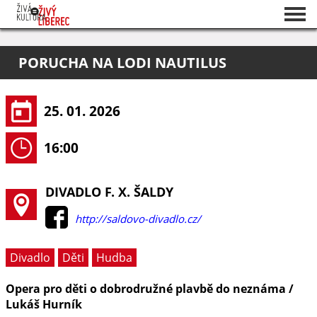
Seznam akcí
PORUCHA NA LODI NAUTILUS
O projektu
Pořadatelé
25. 01. 2026
16:00
DIVADLO F. X. ŠALDY
http://saldovo-divadlo.cz/
Divadlo
Děti
Hudba
Opera pro děti o dobrodružné plavbě do neznáma /
Lukáš Hurník