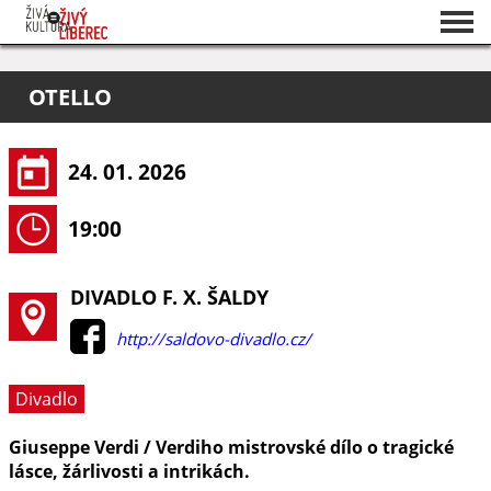
Seznam akcí
OTELLO
O projektu
Pořadatelé
24. 01. 2026
19:00
DIVADLO F. X. ŠALDY
http://saldovo-divadlo.cz/
Divadlo
Giuseppe Verdi / Verdiho mistrovské dílo o tragické
lásce, žárlivosti a intrikách.