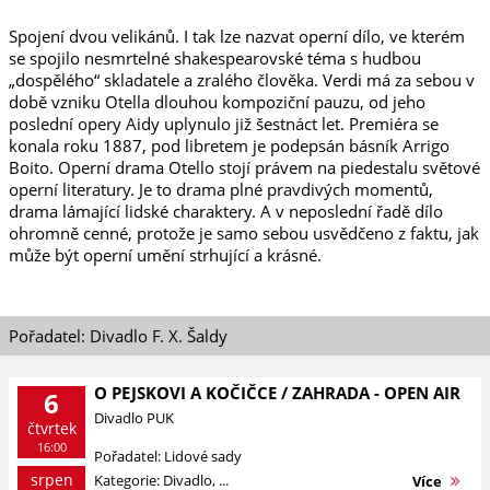
Spojení dvou velikánů. I tak lze nazvat operní dílo, ve kterém
se spojilo nesmrtelné shakespearovské téma s hudbou
„dospělého“ skladatele a zralého člověka. Verdi má za sebou v
době vzniku Otella dlouhou kompoziční pauzu, od jeho
poslední opery Aidy uplynulo již šestnáct let. Premiéra se
konala roku 1887, pod libretem je podepsán básník Arrigo
Boito. Operní drama Otello stojí právem na piedestalu světové
operní literatury. Je to drama plné pravdivých momentů,
drama lámající lidské charaktery. A v neposlední řadě dílo
ohromně cenné, protože je samo sebou usvědčeno z faktu, jak
může být operní umění strhující a krásné.
Pořadatel: Divadlo F. X. Šaldy
O PEJSKOVI A KOČIČCE / ZAHRADA - OPEN AIR
6
Divadlo PUK
čtvrtek
16:00
Pořadatel: Lidové sady
srpen
Kategorie: Divadlo, ...
Více