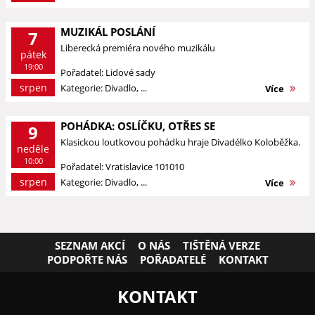
MUZIKÁL POSLÁNÍ
7
Liberecká premiéra nového muzikálu
pátek
19:00
Pořadatel: Lidové sady
srpen
Kategorie: Divadlo, ...
Více
POHÁDKA: OSLÍČKU, OTŘES SE
9
Klasickou loutkovou pohádku hraje Divadélko Koloběžka.
neděle
10:00
Pořadatel: Vratislavice 101010
srpen
Kategorie: Divadlo, ...
Více
SEZNAM AKCÍ
O NÁS
TIŠTĚNÁ VERZE
PODPOŘTE NÁS
POŘADATELÉ
KONTAKT
KONTAKT