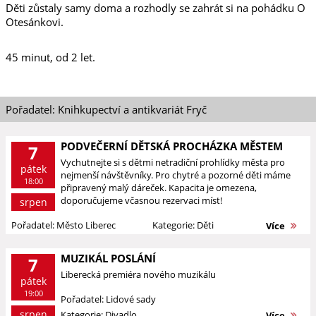
Děti zůstaly samy doma a rozhodly se zahrát si na pohádku O
Otesánkovi.
45 minut, od 2 let.
Pořadatel: Knihkupectví a antikvariát Fryč
PODVEČERNÍ DĚTSKÁ PROCHÁZKA MĚSTEM
7
Vychutnejte si s dětmi netradiční prohlídky města pro
pátek
nejmenší návštěvníky. Pro chytré a pozorné děti máme
18:00
připravený malý dáreček. Kapacita je omezena,
doporučujeme včasnou rezervaci míst!
srpen
Pořadatel: Město Liberec
Kategorie: Děti
Více
MUZIKÁL POSLÁNÍ
7
Liberecká premiéra nového muzikálu
pátek
19:00
Pořadatel: Lidové sady
srpen
Kategorie: Divadlo, ...
Více