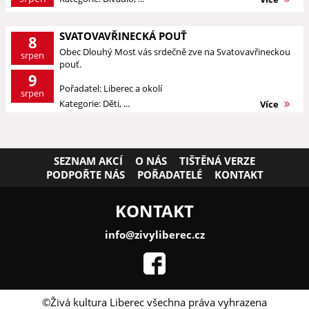
SVATOVAVŘINECKÁ POUŤ
8
Obec Dlouhý Most vás srdečně zve na Svatovavřineckou
srpen
pouť.
9
Pořadatel: Liberec a okolí
srpen
Kategorie: Děti, ...
Více
SEZNAM AKCÍ
O NÁS
TIŠTĚNÁ VERZE
PODPOŘTE NÁS
POŘADATELÉ
KONTAKT
KONTAKT
info@zivyliberec.cz
©Živá kultura Liberec všechna práva vyhrazena