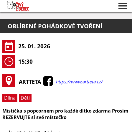
Seznam akcí
OBLÍBENÉ POHÁDKOVÉ TVOŘENÍ
O projektu
Pořadatelé
25. 01. 2026
15:30
ARTTETA
https://www.artteta.cz/
Dílna
Děti
Mistička s popcornem pro každé dítko zdarma Prosím
REZERVUJTE si své místečko