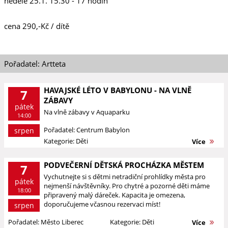
neděle 25.1. 15.30 - 17 hodin
cena 290,-Kč / dítě
Pořadatel: Artteta
HAVAJSKÉ LÉTO V BABYLONU - NA VLNĚ
7
ZÁBAVY
pátek
Na vlně zábavy v Aquaparku
14:00
Pořadatel: Centrum Babylon
srpen
Kategorie: Děti
Více
PODVEČERNÍ DĚTSKÁ PROCHÁZKA MĚSTEM
7
Vychutnejte si s dětmi netradiční prohlídky města pro
pátek
nejmenší návštěvníky. Pro chytré a pozorné děti máme
18:00
připravený malý dáreček. Kapacita je omezena,
doporučujeme včasnou rezervaci míst!
srpen
Pořadatel: Město Liberec
Kategorie: Děti
Více