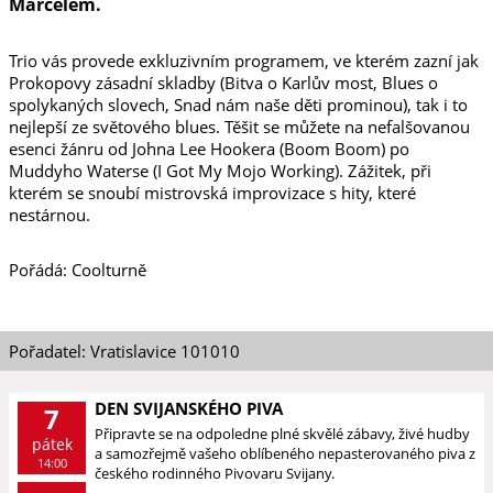
Marcelem.
Trio vás provede exkluzivním programem, ve kterém zazní jak
Prokopovy zásadní skladby (Bitva o Karlův most, Blues o
spolykaných slovech, Snad nám naše děti prominou), tak i to
nejlepší ze světového blues. Těšit se můžete na nefalšovanou
esenci žánru od Johna Lee Hookera (Boom Boom) po
Muddyho Waterse (I Got My Mojo Working). Zážitek, při
kterém se snoubí mistrovská improvizace s hity, které
nestárnou.
Pořádá: Coolturně
Pořadatel: Vratislavice 101010
DEN SVIJANSKÉHO PIVA
7
Připravte se na odpoledne plné skvělé zábavy, živé hudby
pátek
a samozřejmě vašeho oblíbeného nepasterovaného piva z
14:00
českého rodinného Pivovaru Svijany.