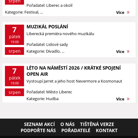
srpen
Pořadatel: Liberec a okolí
Kategorie: Festival, ...
Více
MUZIKÁL POSLÁNÍ
7
Liberecká premiéra nového muzikálu
pátek
19:00
Pořadatel: Lidové sady
srpen
Kategorie: Divadlo, ...
Více
LÉTO NA NÁMĚSTÍ 2026 / KRÁTKÉ SPOJENÍ
7
OPEN AIR
pátek
Vystoupí Jarret a jeho host Nevermore a Kosmonaut
19:00
Pořadatel: Město Liberec
srpen
Kategorie: Hudba
Více
SEZNAM AKCÍ
O NÁS
TIŠTĚNÁ VERZE
PODPOŘTE NÁS
POŘADATELÉ
KONTAKT