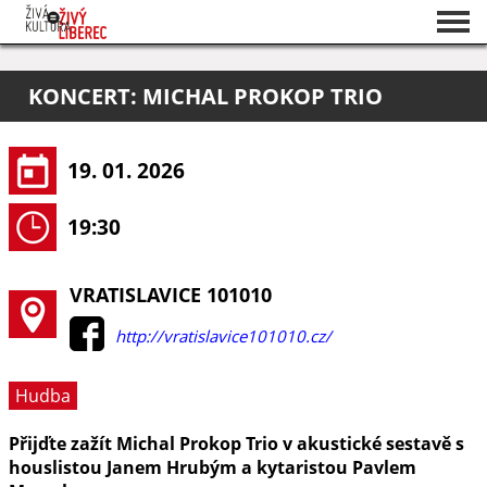
Seznam akcí
KONCERT: MICHAL PROKOP TRIO
O projektu
Pořadatelé
19. 01. 2026
19:30
VRATISLAVICE 101010
http://vratislavice101010.cz/
Hudba
Přijďte zažít Michal Prokop Trio v akustické sestavě s
houslistou Janem Hrubým a kytaristou Pavlem