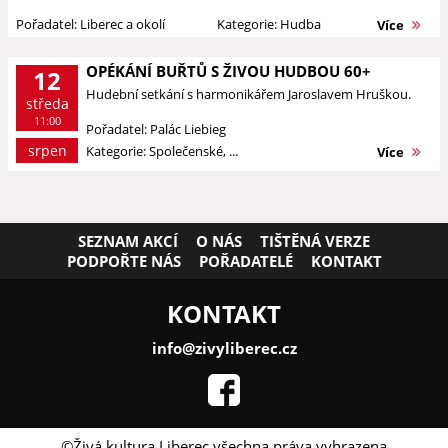
Pořadatel: Liberec a okolí
Kategorie: Hudba
Více
OPÉKÁNÍ BUŘTŮ S ŽIVOU HUDBOU 60+
12
Hudební setkání s harmonikářem Jaroslavem Hruškou.
středa
11:00
Pořadatel: Palác Liebieg
srpen
Kategorie: Společenské, ...
Více
SEZNAM AKCÍ
O NÁS
TIŠTĚNÁ VERZE
PODPOŘTE NÁS
POŘADATELÉ
KONTAKT
KONTAKT
info@zivyliberec.cz
©Živá kultura Liberec všechna práva vyhrazena