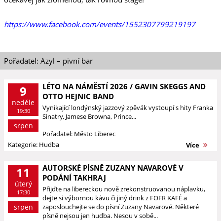
https://www.facebook.com/events/1552307799219197
Pořadatel: Azyl – pivní bar
LÉTO NA NÁMĚSTÍ 2026 / GAVIN SKEGGS AND
9
OTTO HEJNIC BAND
neděle
Vynikající londýnský jazzový zpěvák vystoupí s hity Franka
19:30
Sinatry, Jamese Browna, Prince...
srpen
Pořadatel: Město Liberec
Kategorie: Hudba
Více
AUTORSKÉ PÍSNĚ ZUZANY NAVAROVÉ V
11
PODÁNÍ TAKHRAJ
úterý
Přijďte na libereckou nově zrekonstruovanou náplavku,
17:30
dejte si výbornou kávu či jiný drink z FOFR KAFÉ a
srpen
zaposlouchejte se do písní Zuzany Navarové. Některé
písně nejsou jen hudba. Nesou v sobě...