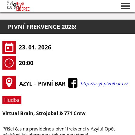
Seznam akcí
PIVNÍ FREKVENCE 2026!
O projektu
Pořadatelé
23. 01. 2026
20:00
AZYL – PIVNÍ BAR
http://azyl-pivnibar.cz/
Hudba
Virtual Brain, Strojobal & 771 Crew
Přišel čas na pravidelnou pivní frekvenci v Azylu! Opět
očekávej jak zlomenou, tak rovnou stage!