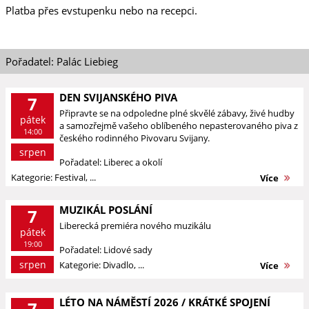
Platba přes evstupenku nebo na recepci.
Pořadatel: Palác Liebieg
DEN SVIJANSKÉHO PIVA
7
Připravte se na odpoledne plné skvělé zábavy, živé hudby
pátek
a samozřejmě vašeho oblíbeného nepasterovaného piva z
14:00
českého rodinného Pivovaru Svijany.
srpen
Pořadatel: Liberec a okolí
Kategorie: Festival, ...
Více
MUZIKÁL POSLÁNÍ
7
Liberecká premiéra nového muzikálu
pátek
19:00
Pořadatel: Lidové sady
srpen
Kategorie: Divadlo, ...
Více
LÉTO NA NÁMĚSTÍ 2026 / KRÁTKÉ SPOJENÍ
7