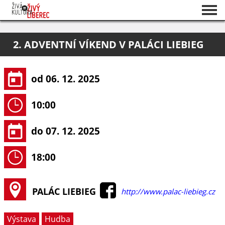
Seznam akcí
2. ADVENTNÍ VÍKEND V PALÁCI LIEBIEG
O projektu
Pořadatelé
od 06. 12. 2025
10:00
do 07. 12. 2025
18:00
PALÁC LIEBIEG
http://www.palac-liebieg.cz
Výstava
Hudba