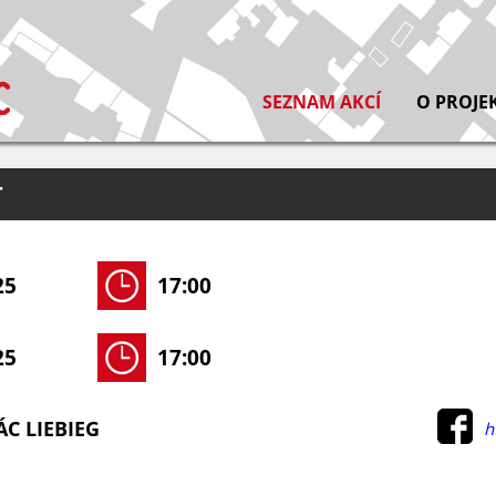
SEZNAM AKCÍ
O PROJE
T
25
17:00
25
17:00
ÁC LIEBIEG
h