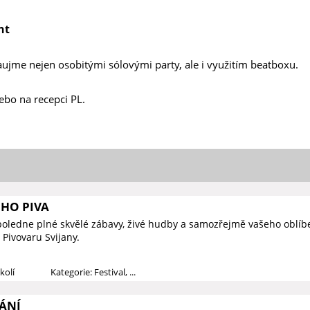
nt
aujme nejen osobitými sólovými party, ale i využitím beatboxu.
ebo na recepci PL.
ÉHO PIVA
poledne plné skvělé zábavy, živé hudby a samozřejmě vašeho oblí
Pivovaru Svijany.
kolí
Kategorie: Festival, ...
ÁNÍ