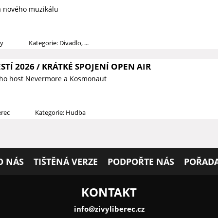
a nového muzikálu
dy
Kategorie: Divadlo, ...
TÍ 2026 / KRÁTKÉ SPOJENÍ OPEN AIR
jeho host Nevermore a Kosmonaut
erec
Kategorie: Hudba
O NÁS
TIŠTĚNÁ VERZE
PODPOŘTE NÁS
POŘADA
KONTAKT
info@zivyliberec.cz