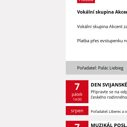
Vokální skupina Akce
Vokální skupina Akcent z
Platba přes evstupenku n
Pořadatel: Palác Liebieg
7
DEN SVIJANSK
Připravte se na od
pátek
českého rodinného 
14:00
srpen
Pořadatel: Liberec a o
7
MUZIKÁL POSL