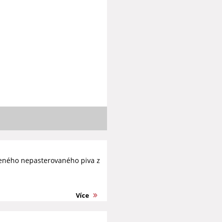
beného nepasterovaného piva z
Více