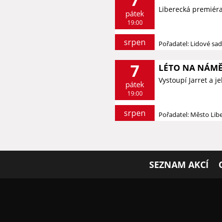
Liberecká premiér
pátek
19:00
srpen
Pořadatel: Lidové sa
7
LÉTO NA NÁMĚS
Vystoupí Jarret a 
pátek
19:00
srpen
Pořadatel: Město Lib
SEZNAM AKCÍ