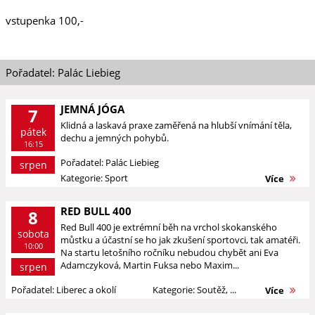
vstupenka 100,-
Pořadatel: Palác Liebieg
JEMNÁ JÓGA
7
Klidná a laskavá praxe zaměřená na hlubší vnímání těla,
pátek
dechu a jemných pohybů.
16:15
Pořadatel: Palác Liebieg
srpen
Kategorie: Sport
Více
RED BULL 400
8
Red Bull 400 je extrémní běh na vrchol skokanského
sobota
můstku a účastní se ho jak zkušení sportovci, tak amatéři.
10:00
Na startu letošního ročníku nebudou chybět ani Eva
Adamczyková, Martin Fuksa nebo Maxim...
srpen
Pořadatel: Liberec a okolí
Kategorie: Soutěž, ...
Více