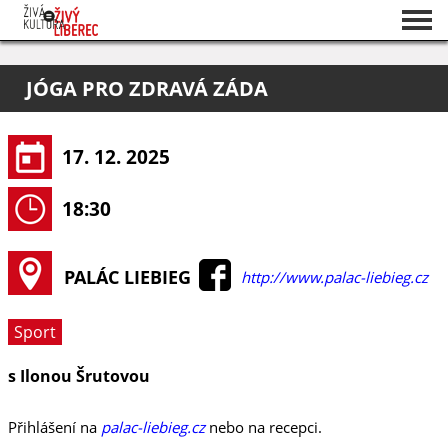
Seznam akcí
JÓGA PRO ZDRAVÁ ZÁDA
O projektu
Pořadatelé
17. 12. 2025
18:30
PALÁC LIEBIEG
http://www.palac-liebieg.cz
Sport
s Ilonou Šrutovou
Přihlášení na
palac-liebieg.cz
nebo na recepci.